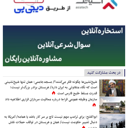
در بحث مشارکت کنید
شیخ‌نشین‌ها چگونه فکر می‌کنند؟/ مسجدجامعی: عمان تنها شیخ‌نشینی
است که نگاه متفاوتی به ایران دارد/ عربستان برادر بزرگ‌تر نیست؛
قدرت مسلط خلیج فارس است
سازمان وظیفه عمومی فراجا درباره معافیت سربازان فراری اطلاعیه داد
ابوالفتح: برای ترامپ مهم نیست تاج بر سر کار باشد یا عمامه/ آمریکا به
دنبال تغییر حکومت نیست/ عمان و عربستان در توقف حملات نقش