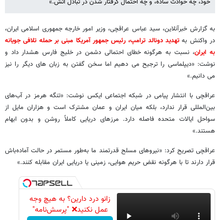
خود، چه حوادث ساده، و چه احتمال گرفتار شدن در تبادل آتش.»
به گزارش خبرآنلاین، سید عباس عراقچی، وزیر امور خارجه جمهوری اسلامی ایران،
در واکنش به
تهدید دونالد ترامپ، رئیس جمهور آمریکا مبنی بر حمله تلافی جویانه
به ایران
، نسبت به هرگونه خطای احتمالی دشمن در خلیج فارس هشدار داد و
نوشت: «دیپلماسی را ترجیح می دهیم اما سخن گفتن به زبان های دیگر را نیز
می دانیم.»
عراقچی با انتشار پیامی در شبکه اجتماعی ایکس نوشت: «تنگه هرمز در آب‌های
بین‌المللی قرار ندارد، بلکه میان ایران و عمان مشترک است و هزاران مایل از
سواحل ایالات متحده فاصله دارد. مرزهای دریایی کاملاً روشن و بدون ابهام
هستند.»
عراقچی تصریح کرد: «نیروهای مسلح قدرتمند ما به‌طور مستمر در حالت آماده‌باش
قرار دارند تا با هرگونه نقض حریم هوایی، زمینی یا دریایی ایران مقابله کنند.»
زانو درد دارین؟ به هیچ وجه
عمل نکنید❌ "پرسش‌نامه"