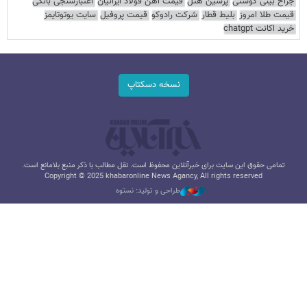
جراح بینی گوشتی
پرشین هتل
قیمت آهن فولاد ایرانیان
اعتبارسنجی بانکی
قیمت طلا امروز
بلیط قطار
شرکت رادوکو
قیمت پروفیل
سایت یوتوتایمز
خرید اکانت chatgpt
نسخه دسکتاپ
تمامی حقوق این سایت برای خبرآنلاین محفوظ است. نقل مطالب با ذکر منبع بلامانع است.
Copyright © 2025 khabaronline News Agancy, All rights reserved
طراحی و تولید: نستوه