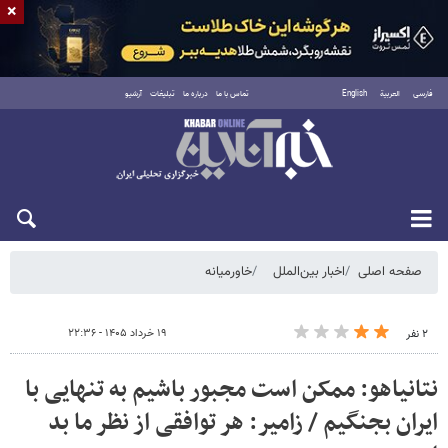
×
فارسی
العربية
English
تماس با ما
درباره ما
تبلیغات
آرشیو
شنبه ۱۷ مرداد ۱۴۰۵
صفحه اصلی
اخبار بین‌الملل
خاورمیانه
۱۹ خرداد ۱۴۰۵ - ۲۲:۳۶
۲ نفر
نتانیاهو: ممکن است مجبور باشیم به تنهایی با
ایران بجنگیم / زامیر: هر توافقی از نظر ما بد