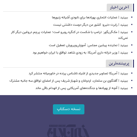
آخرین اخبار
ببینید | عملیات انتحاری پهپادها برای نابودی آشیانه زنبورها
ببینید | رابرت دنیرو: کشور من دیگر دوست داشتنی نیست
ببینید | مک‌گریگور: ترامپ با شکست در کنگره روبرو است؛ عملیات پرچم دروغین دیگر کار
نمی‌کند
ببینید | نماینده پیشین مجلس: آموزش‌وپرورش تعطیل است
ببینید | وزیر خزانه داری آمریکا: به زودی شاهد توافق با ایران خواهیم بود
پربیننده‌ترین
ببینید | آمریکا تصاویر جدیدی از اشیاء ناشناس پرنده در خاورمیانه منتشر کرد
ببینید | گفتگوی بن سلمان، اردوغان و شهباز شریف پس از امضای توافق سه جانبه مشترک
ببینید | آنچه از پهپادها و جنگنده‌های آمریکایی پس از انهدام باقی ماند
نسخه دسکتاپ