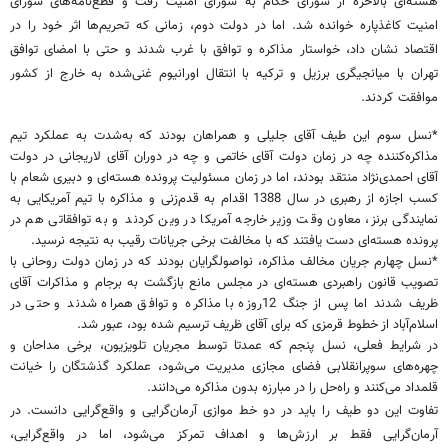
هسته‌ای بالاخره از شورای حکام به شورای امنیت رفت و قطع‌نامه‌های شورای
امنیت کاغذپاره خوانده شد. اما در دولت دوم، زمانی که تحریم‌ها اثر خود را در
اقتصاد نشان داد، خواستار مذاکره و توافق با غرب شدند و حتی با امضای توافق
تهران با میانجیگری برزیل و ترکیه با انتقال اورانیوم غنی‌شده به خارج از کشور
موافقت کردند.
*نسل سوم این طیف آقای جلیلی و همراهان بودند که به‌شدت به عملکرد تیم
مذاکره‌کننده چه در زمان دولت آقای خاتمی و چه در دوران آقای لاریجانی در دولت
آقای احمدی‌نژاد منتقد بودند، اما در زمان مسئولیت پرونده هسته‌ای و دبیری شعام با
کسب اجازه از رهبری در سال 1388 اقدام به قدم‌زنی و مذاکره با تیم آمریکایی به
نمایندگی برنز، معاون وقت وزیر خارجه آمریکا در وین کردند و به توافقاتی هم در
پرونده هسته‌ای دست یافتند که با مخالفت برخی جریانات رقیب به نتیجه نرسید.
*نسل چهارم جریان مخالف مذاکره، نواصولگرایان بودند که در زمان دولت روحانی با
تصویب قانون راهبردی هسته‌ای در مجلس مانع بازگشت به برجام و مذاکرات آقای
ظریف شدند اما پس از جنگ 12روزه با مذاکره و توافق همراه شدند و حتی در
اسلام‌آباد از خطوط قرمزی که برای آقای ظریف ترسیم شده بود، عبور شد.
در شرایط فعلی، نسل پنجم که عمدتا توسط مجریان تلویزیون، برخی مداحان و
چهره‌های سوپرانقلابی فضای مجازی مدیریت می‌شود، عملکرد گذشتگان را خیانت
قلمداد می‌کنند و راه‌حل را در مبارزه بدون مذاکره می‌دانند.
تفاوت این دو طیف را باید در دو خط موازی آرمان‌گرایی و واقع‌گرایی دانست. در
آرمان‌گرایی فقط بر ارزش‌ها و اهداف تمرکز می‌شود، اما در واقع‌گرایی،