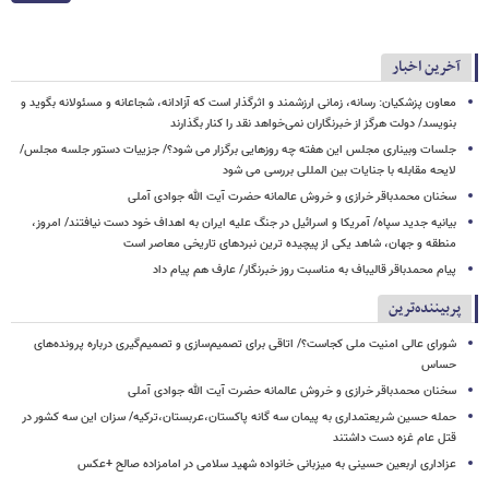
آخرین اخبار
معاون پزشکیان: رسانه، زمانی ارزشمند و اثرگذار است که آزادانه، شجاعانه و مسئولانه بگوید و
بنویسد/ دولت هرگز از خبرنگاران نمی‌خواهد نقد را کنار بگذارند
جلسات وبیناری مجلس این هفته چه روزهایی برگزار می شود؟/ جزییات دستور جلسه مجلس/
لایحه مقابله با جنایات بین المللی بررسی می شود
سخنان محمدباقر خرازی و خروش عالمانه حضرت آیت الله جوادی آملی
بیانیه جدید سپاه/ آمریکا و اسرائیل در جنگ علیه ایران به اهداف خود دست نیافتند/ امروز،
منطقه و جهان، شاهد یکی از پیچیده ترین نبردهای تاریخی معاصر است
پیام محمدباقر قالیباف به مناسبت روز خبرنگار/ عارف هم پیام داد
پربیننده‌ترین
شورای عالی امنیت ملی کجاست؟/ اتاقی برای تصمیم‌سازی و تصمیم‌گیری درباره پرونده‌های
حساس
سخنان محمدباقر خرازی و خروش عالمانه حضرت آیت الله جوادی آملی
حمله حسین شریعتمداری به پیمان سه گانه پاکستان،عربستان،ترکیه/ سزان این سه کشور در
قتل عام غزه دست داشتند
عزاداری اربعین حسینی به میزبانی خانواده شهید سلامی در امامزاده صالح +عکس