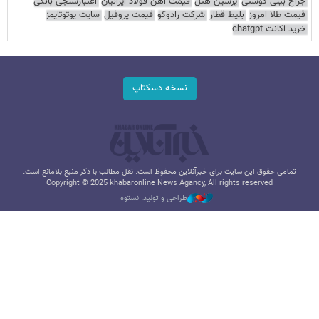
جراح بینی گوشتی
پرشین هتل
قیمت آهن فولاد ایرانیان
اعتبارسنجی بانکی
قیمت طلا امروز
بلیط قطار
شرکت رادوکو
قیمت پروفیل
سایت یوتوتایمز
خرید اکانت chatgpt
نسخه دسکتاپ
تمامی حقوق این سایت برای خبرآنلاین محفوظ است. نقل مطالب با ذکر منبع بلامانع است.
Copyright © 2025 khabaronline News Agancy, All rights reserved
طراحی و تولید: نستوه