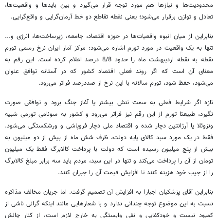
محدودیت‌ها و نیازها هم مورد توجه قرار می‌گیرد و بین بایدها و واقعیت‌ها،
تعادل و توازن برقرار می‌شود؛ یعنی نقطه تقاطع دو خط آرمان‌گرایی و واقع‌گرایی.
بنابراین از میان انبوه واقعیات‌ها در حوزه اقتصاد، جامعه، زیرساخت‌ها، انرژی و...
تنها به یک واقعیت در مورد تورم اشاره می‌شود: مرکز آمار ایران نرخ رسمی تورم
نقطه به نقطه اردیبهشت ماه را حدود 8/8 درصد اعلام کرده است. این رقم به
معنای آن است که اگر روند فعلی اقتصاد کشور که در آستانه توافق عنوان
می‌شود، حفظ شود، تورم سالانه با این نرخ از صددرصد فراتر می‌رود.
تازه اگر شرایط فعلی به سمت تنش بیشتر یا آغاز جنگ برود و توافقی صورت
نگیرد، طبیعتا تورم از این رقم نیز فراتر می‌رود و کشور به سونامی تورمی شبیه
ونزوئلا یا آرژانتین دچار شده و اقتصاد ملی دچار فروپاشی و ورشکستگی می‌شود.
فقط در یک مورد سبد کالای پایه دولت، ظرف شش ماه از بیش از دو میلیون به
بیش از پنج میلیون رسیده است که دولت با پرداخت کالابرگ فقط یک میلیون
تومان از آن را پرداخت می‌کند و تنها در این سبد، مردم باید سه برابر مبلغ کالابرگ
را از جیب خود هزینه کنند تا افزایش قیمت آن را جبران کنند.
بنابراین آقای پزشکیان اجبارا به افزایش آن تصمیم گرفت. اما جریان مخالف مذاکره
نسبت به این موضوع توجه چندانی ندارد و با شعارهایی مانند اینکه گرانی ناشی از
کمبود نیست و خودکفایی و نفی وابستگی به خارج لازم است، از کنار چالش