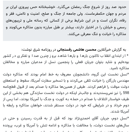
‌حدود صد روز از شروع جنگ رمضان می‌گذرد. خوشبختانه حس پیروزی ایران بر
مردم و جهان حکمفرماست. ولی جامعه از جنگ و صلح، امنیت و ناامنی، فقر و
رفاه، نگران است و در این شرایط برخی از کسانی که رسانه ملی و تریبون‌های
رسمی و خیابان را در اختیار دارند، بیشتر بر طبل مبارزه بدون مذاکره می‌کوبند و
مذاکره را خیانت و ننگ معرفی می‌کنند.
به گزارش خبرآنلاین
محسن هاشمی رفسنجانی
در روزنامه شرق نوشت:
* از ابتدای انقلاب تاکنون بارها و بارها شاهد بروز چنین صدا و تفکری در کشور
بوده‌ایم و شاید بتوان جریان فعلی را پنجمین نسل از مدعیان مبارزه و مخالفان
مذاکره نامید.
*نسل نخست این گروه، دانشجویان معروف به خط امام بودند که مذاکره دولت
مهندس بازرگان را خیانت تلقی می‌کردند و با تسخیر سفارت آمریکا، سقوط و استعفای
دولت موقت را فراهم کردند. طیفی از همین‌ها مذاکره با صدام بعد از قبول قطع‌نامه
598 را نیز نمی‌پسندیدند و جالب‌تر اینکه در دولت نخست سازندگی هم بخشی از این
طیف خواستار ائتلاف با صدام در حمله به کویت و جنگ با آمریکا بودند، اما پس از
دوم خرداد و در شرایطی که خود در دولت مستقر شدند، خواهان مذاکره و رابطه با
آمریکا شدند.
*نسل دوم، جریان آقای احمدی‌نژاد بود که قبل از به قدرت رسیدن و حتی در
سال‌های نخست دولت، با مخالفت با مذاکره و ادامه تنش با آمریکا و غرب، پرونده