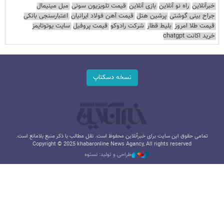
خبرآنلاین
راه نو آنلاین
بازی آنلاین
قیمت تلویزیون سونی
مبل مینیمال
جراح بینی گوشتی
پرشین هتل
قیمت آهن فولاد ایرانیان
اعتبارسنجی بانکی
قیمت طلا امروز
بلیط قطار
شرکت رادوکو
قیمت پروفیل
سایت یوتوتایمز
خرید اکانت chatgpt
نسخه دسکتاپ
تمامی حقوق این سایت برای خبرآنلاین محفوظ است. نقل مطالب با ذکر منبع بلامانع است.
Copyright © 2025 khabaronline News Agancy, All rights reserved
طراحی و تولید: نستوه