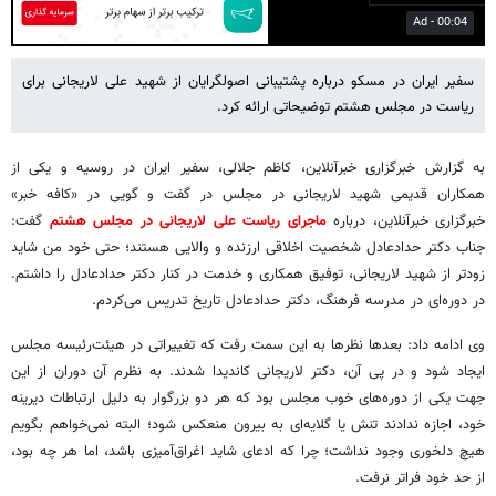
03:37
Play
Mute
Settings
PIP
Enter
fulls
سفیر ایران در مسکو درباره پشتیبانی اصولگرایان از شهید علی لاریجانی برای
ریاست در مجلس هشتم توضیحاتی ارائه کرد.
به گزارش خبرگزاری خبرآنلاین، کاظم جلالی، سفیر ایران در روسیه و یکی از
همکاران قدیمی شهید لاریجانی در مجلس در گفت و گویی در «کافه خبر»
خبرگزاری خبرآنلاین، درباره
ماجرای ریاست علی لاریجانی در مجلس هشتم
گفت:
جناب دکتر حدادعادل شخصیت اخلاقی ارزنده و والایی هستند؛ حتی خود من شاید
زودتر از شهید لاریجانی، توفیق همکاری و خدمت در کنار دکتر حدادعادل را داشتم.
در دوره‌ای در مدرسه فرهنگ، دکتر حدادعادل تاریخ تدریس می‌کردم.
وی ادامه داد: بعدها نظرها به این سمت رفت که تغییراتی در هیئت‌رئیسه مجلس
ایجاد شود و در پی آن، دکتر لاریجانی کاندیدا شدند. به نظرم آن دوران از این
جهت یکی از دوره‌های خوب مجلس بود که هر دو بزرگوار به دلیل ارتباطات دیرینه
خود، اجازه ندادند تنش یا گلایه‌ای به بیرون منعکس شود؛ البته نمی‌خواهم بگویم
هیچ دلخوری وجود نداشت؛ چرا که ادعای شاید اغراق‌آمیزی باشد، اما هر چه بود،
از حد خود فراتر نرفت.