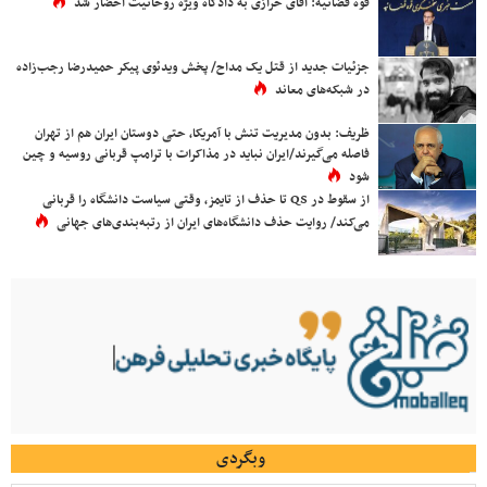
قوه قضائیه: آقای خرازی به دادگاه ویژه روحانیت احضار شد
جزئیات جدید از قتل یک مداح/ پخش ویدئوی پیکر حمیدرضا رجب‌زاده
در شبکه‌های معاند
ظریف: بدون مدیریت تنش با آمریکا، حتی دوستان ایران هم از تهران
فاصله می‌گیرند/ایران نباید در مذاکرات با ترامپ قربانی روسیه و چین
شود
از سقوط در QS تا حذف از تایمز، وقتی سیاست دانشگاه را قربانی
می‌کند/ روایت حذف دانشگاه‌های ایران از رتبه‌بندی‌های جهانی
وبگردی