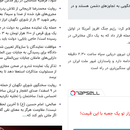
شود/ فرضیه شناسایی در روز قدس ق
پاسخگویی به تجاوزهای دشمن هستند و در
روایت محمدرضا لاریجانی از تلاش پدر
مجری‌های طرد شده از صدا و سیما/ بعد
رهبر شهید ۳ بار از شورای نگهبان ابراز نارضایتی کردند
حمله یک نماینده مجلس به دولت در ج
م کرد: رژیم جنگ افروز آمریکا در اوایل
یک و
له قرار داد که به یک دکل مخابراتی در
رسیده است/ حاجی بابایی: دولت باید 
.
موافقت نمایندگان با سازوکار تعیین
دادگاه برای رسیدگی به جنایات بین المل
در این اطلاعیه آمده است: در پاسخ به این حرکت شرارت آمیز دشمن، رزمندگان نیروی دریایی سپاه ساعت ۲.۳۰ دقیقه
دارایی‌های عاملان جنایات بین‌المللی م
ادامه دارد و پاسداران غیور ملت ایران در
تذکر یک نماینده تندرو در صحن مجازی
 سنگین‌تری در راه است
از مسئولیت مذاکرات استعفا دهد تا ب
برسد
روایت سخنگوی شورای نگهبان از حمله 
در ۹ اسفند/ صدای انفجار و لرزش ساخت
احساس شد/ ساختمان را تخلیه نکردیم
صالحی: امام حسین (ع) تا آخرین لحظه 
نبست/ مقاومت هرگز به معنای نفی گ
زار تو یک جعبه با این قیمت!
اگر ملتی باور کند که....