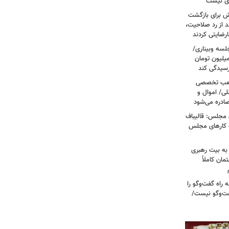
وی نیست
ش برای بازگشت
 از رد صلاحیت،
لسه وبیناری/
رق قرص از ۲۰۰ هزار تومان به ۳ میلیون تومان
رسیدگی کند
 شعب تخصصی
لی/ اموال و
صادره می‌شود
 مجلس: قالیباف
ه کارهای مجلس
به بیت رهبری
مان کاملاً
راه گفت‌وگو را
فت‌وگو نیست/