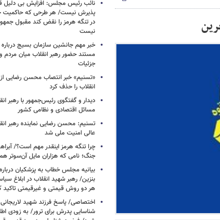
نائب رئیس مجلس: افزایش بی دلیل قی
پذیرش نیست/ هر طرحی که حاکمیت ج
حرین
در تنگه هرمز را نقض کند مقبول جمهور
نیست
خبر مهم جانشین سازمان بسیج درباره ا
مستند حضور رهبر انقلاب میان مردم و 
جزئیات
«تسنیم» خبر انتصاب محسن رضایی از 
انقلاب را حذف کرد
دیدار و گفتگوی رئیس‌جمهور با رهبر انقل
مسائل اقتصادی و نظامی کشور
تسنیم: محسن رضایی نماینده رهبر انق
عالی امنیت ملی شد
چرا تنگه هرمز اینقدر مهم است؟/ آبراهه
جنگ؛ نامی که هزاران مایل آن‌سوتر هم 
بیانیه مجلس خطاب به پزشکیان دربار
بنزین/ رهبر شهید انقلاب در ابلاغ سیا
هر دو روش قیمتی و غیرقیمتی تاکید کرد
اختصاصی/ پاسخ فرزند شهید لاریجانی 
شناسایی پدرش برای ترور/ به زودی اطل