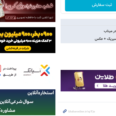
ثبت سفارش
ر میناب
و سیریک + عکس