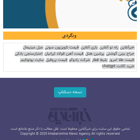
وبگردی
خبرآنلاین
راه نو آنلاین
بازی آنلاین
قیمت تلویزیون سونی
مبل مینیمال
جراح بینی گوشتی
پرشین هتل
قیمت آهن فولاد ایرانیان
اعتبارسنجی بانکی
قیمت طلا امروز
بلیط قطار
شرکت رادوکو
قیمت پروفیل
سایت یوتوتایمز
خرید اکانت chatgpt
نسخه دسکتاپ
تمامی حقوق این سایت برای خبرآنلاین محفوظ است. نقل مطالب با ذکر منبع بلامانع است.
Copyright © 2025 khabaronline News Agancy, All rights reserved