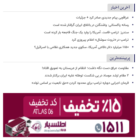
آخرین اخبار
عراقچی پیام جدیدی صادر کرد + جزئیات
رسانه پاکستانی: واشنگتن در باتلاق ایران گرفتار شده است
سندرز: ترامپ فاسد، آمریکا را وارد یک جنگ فاجعه بار کرده است
ترامپ در «تروث سوشال» اعلام پیروزی کرد
۱۱۵۰ میلیارد دلار دفاعی آمریکا، سکوی جدید همکاری نظامی با اسرائیل؟
پربیننده‌ترین
مقاومت عراق دست نگه داشت؛ انتقام از عربستان به تعویق افتاد!
۲ مقام‌ ارشد موساد در پی شکست توطئه علیه ایران برکنار شدند
فرمان اجرایی دوباره ترامپ برای محدود کردن «حق تابعیت بر اساس تولد»