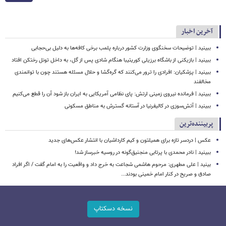
آخرین اخبار
ببینید | توضیحات سخنگوی وزارت کشور درباره پلمب برخی کافه‌ها به دلیل بی‌حجابی
ببینید | بازیکنی از باشگاه برزیلی کوریتیبا هنگام شادی پس از گل، به داخل تونل رختکن افتاد
ببینید | پزشکیان: افرادی را ترور می‌کنند که گره‌گشا و حلال مسئله هستند چون با توانمندی
مخالفند
ببینید | فرمانده نیروی زمینی ارتش: پای نظامی آمریکایی به ایران باز شود آن را قطع می‌کنیم
ببینید | آتش‌سوزی در کالیفرنیا در آستانه گسترش به مناطق مسکونی
پربیننده‌ترین
عکس | دردسر تازه برای همیلتون و کیم کارداشیان با انتشار عکس‌های جدید
ببینید | نادر محمدی با پرتابی منجنیق‌گونه در روسیه خبرساز شد!
بینید | علی مطهری: مرحوم هاشمی شجاعت به خرج داد و واقعیت را به امام گفت / اگر افراد
صادق و صریح در کنار امام خمینی بودند...
نسخه دسکتاپ