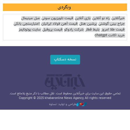
وبگردی
خبرآنلاین
راه نو آنلاین
بازی آنلاین
قیمت تلویزیون سونی
مبل مینیمال
جراح بینی گوشتی
پرشین هتل
قیمت آهن فولاد ایرانیان
اعتبارسنجی بانکی
قیمت طلا امروز
بلیط قطار
شرکت رادوکو
قیمت پروفیل
سایت یوتوتایمز
خرید اکانت chatgpt
نسخه دسکتاپ
تمامی حقوق این سایت برای خبرآنلاین محفوظ است. نقل مطالب با ذکر منبع بلامانع است.
Copyright © 2025 khabaronline News Agancy, All rights reserved
طراحی و تولید: نستوه