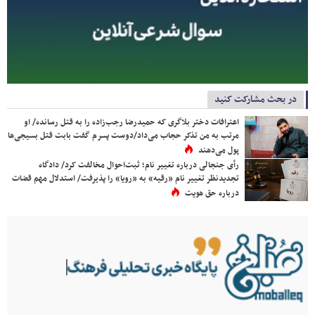
در بحث مشارکت کنید
اعترافات دختر بلاگری که حمیدرضا رجب‌زاده را به قتل رسانده/ او
مرتب به من تذکر حجاب می‌داد/دوست پسرم گفت بابت قتل بسیجی‌ها
پول می‌دهند
رأی جنجالی درباره تغییر نام؛ ثبت‌احوال مخالفت کرد/ دادگاه
تجدیدنظر تغییر نام «رقیه» به «رویا» را پذیرفت/ استدلال مهم قضات
درباره حق هویت