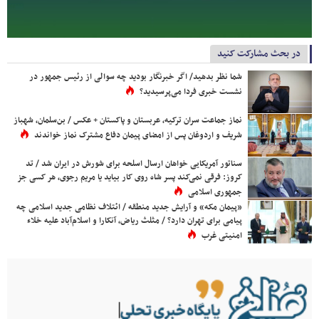
در بحث مشارکت کنید
شما نظر بدهید/ اگر خبرنگار بودید چه سوالی از رئیس جمهور در
نشست خبری فردا می‌پرسیدید؟
نماز جماعت سران ترکیه، عربستان و پاکستان + عکس / بن‌سلمان، شهباز
شریف و اردوغان پس از امضای پیمان دفاع مشترک نماز خواندند
سناتور آمریکایی خواهان ارسال اسلحه برای شورش در ایران شد / تد
کروز: فرقی نمی‌کند پسر شاه روی کار بیاید یا مریم رجوی، هر کسی جز
جمهوری اسلامی
«پیمان مکه» و آرایش جدید منطقه / ائتلاف نظامی جدید اسلامی چه
پیامی برای تهران دارد؟ / مثلث ریاض، آنکارا و اسلام‌آباد علیه خلاء
امنیتی غرب