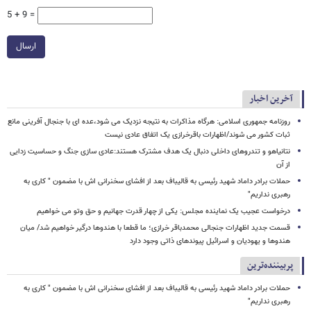
5 + 9 =
ارسال
آخرین اخبار
روزنامه جمهوری اسلامی: هرگاه مذاکرات به نتیجه نزدیک می شود،عده ای با جنجال آفرینی مانع
ثبات کشور می شوند/اظهارات باقرخرازی یک اتفاق عادی نیست
نتانیاهو و تندروهای داخلی دنبال یک هدف مشترک هستند:عادی سازی جنگ و حساسیت زدایی
از آن
حملات برادر داماد شهید رئیسی به قالیباف بعد از افشای سخنرانی اش با مضمون " کاری به
رهبری نداریم"
درخواست عجیب یک نماینده مجلس: یکی از چهار قدرت جهانیم و حق وتو می خواهیم
قسمت جدید اظهارات جنجالی محمدباقر خرازی؛ ما قطعا با هندوها درگیر خواهیم شد/ میان
هندوها و یهودیان و اسرائیل پیوندهای ذاتی وجود دارد
پربیننده‌ترین
حملات برادر داماد شهید رئیسی به قالیباف بعد از افشای سخنرانی اش با مضمون " کاری به
رهبری نداریم"