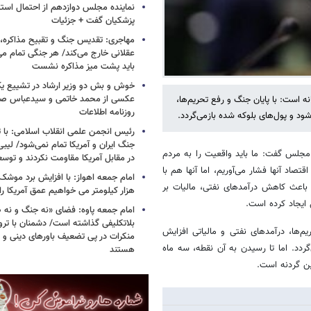
نماینده مجلس دوازدهم از احتمال است
پزشکیان گفت + جزئیات
مهاجری: تقدیس جنگ و تقبیح مذاکره، ک
عقلانی خارج می‌کند/ هر جنگی تمام م
باید پشت میز مذاکره نشست
خوش و بش دو وزیر ارشاد در تشییع یک 
عکسی از محمد خاتمی و سیدعباس صال
 است: با پایان جنگ و رفع تحریم‌ها،
روزنامه اطلاعات
ود و پول‌های بلوکه شده بازمی‌گردد.
رئیس انجمن علمی انقلاب اسلامی: با ت
جنگ ایران و آمریکا تمام نمی‌شود/ لیب
مجلس گفت: ما باید واقعیت را به مردم
در مقابل آمریکا مقاومت نکردند و توس
صاد آنها فشار می‌آوریم، اما آنها هم با
 باعث کاهش درآمدهای نفتی، مالیات بر
هزار کیلومتر می خواهیم عمق آمریکا ر
ایجاد کرده است.
امام جمعه پاوه: فضای «نه جنگ و نه ص
بلاتکلیفی گذاشته است/ دشمنان با ترو
یم‌ها، درآمدهای نفتی و مالیاتی افزایش
منکرات در پی تضعیف باورهای دینی و 
ردد. اما تا رسیدن به آن نقطه، سه ماه
هستند
ن گردنه است.