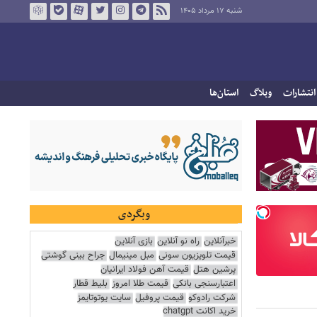
شنبه ۱۷ مرداد ۱۴۰۵
انتشارات
وبلاگ
استان‌ها
وبگردی
خبرآنلاین
راه نو آنلاین
بازی آنلاین
قیمت تلویزیون سونی
مبل مینیمال
جراح بینی گوشتی
پرشین هتل
قیمت آهن فولاد ایرانیان
اعتبارسنجی بانکی
قیمت طلا امروز
بلیط قطار
شرکت رادوکو
قیمت پروفیل
سایت یوتوتایمز
خرید اکانت chatgpt