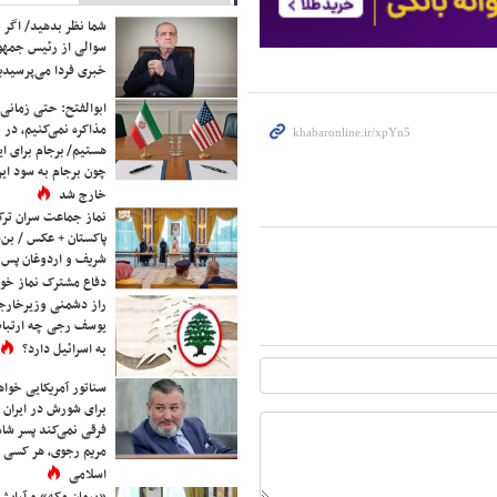
شما نظر بدهید/ اگر خ
سوالی از رئیس جمه
خبری فردا می‌پرسیدی
ابوالفتح: حتی زمانی 
مذاکره نمی‌کنیم، در 
هستیم/ برجام برای ای
چون برجام به سود ایرا
خارج شد
نماز جماعت سران ترک
پاکستان + عکس / بن‌س
شریف و اردوغان پس ا
دفاع مشترک نماز خوا
راز دشمنی وزیرخارجه 
یوسف رجی چه ارتباط
به اسرائیل دارد؟
سناتور آمریکایی خواه
برای شورش در ایران 
فرقی نمی‌کند پسر شاه 
مریم رجوی، هر کسی 
اسلامی
«پیمان مکه» و آرایش