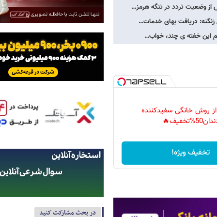
/ زنگنه: دریافت بهای خدمات…
غم این خفته ی چند، خواب…
 از روش خانگی سفیدکننده
دان50%تخفیف🔥
تخفیف ویژه!
در بحث مشارکت کنید