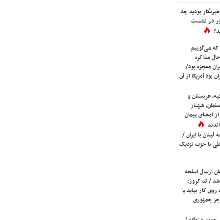
برنگار بودید چه
ور در نشست
د؟
که می‌گوییم
حال مذاکره
ران معجزه بود/
ن بود آمریکا از آن
یه، عربستان و
لمان، شهباز
ز امضای پیمان
ندند
لبنان با ایران /
ی با حزب نزدیک
ان ارسال اسلحه
شد / تد کروز:
روی کار بیاید یا
جز جمهوری
 جدید منطقه /