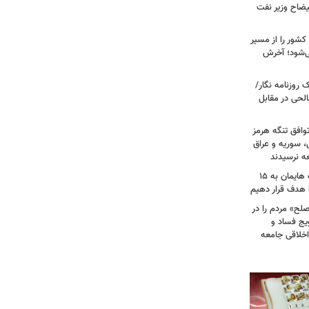
یضاح وزیر نفت
شور را از مسیر
ی‌شود؛ آخرش
روزنامه نگار/
حی در مقابل
وافق تنگه هرمز
ی، سوریه و عراق
عه نرسیدند
امام‌ جمعه اهواز: با افزایش برد موشک هایمان به ۱۵
ا هدف قرار دهیم
لح» مردم را در
یج فساد و
اخلاقی جامعه