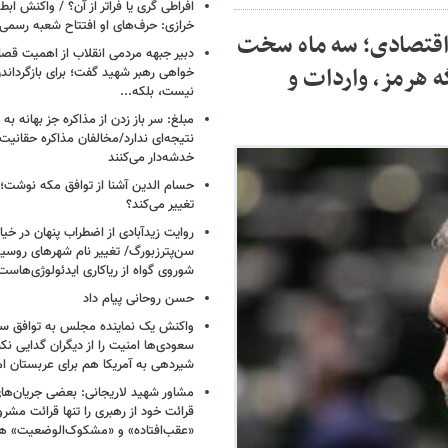
افراطی گری یا فراتر از آن؟ / واکنش اب
خرازی: حرف‌های او افتتاح شعبه رسم
اقتصادی؛ سه ماه سخت
دبیر جبهه مردمی انقلاب از اهمیت ق
ه هرمز، واردات و
خواهی رهبر شهید گفت؛ برای بازگردان
نیست، بلکه...
مبلغ: سر باز زدن از مذاکره‌ جز بهانه ب
نتیجه‌ای ندارد/مخالفان مذاکره حقانیت ا
خدشه‌دار می‌کنند
حسام الدین آشنا از توافق مکه نوشت؛
تغییر می‌کند؟
روایت زیدآبادی از اضطراب پنهان در خیا
سن‌پترزبورگ/ تغییر نام شهرهای روسیه 
شوروی گواه از ریاکاری ایدئولوژی‌هاست
حسن روحانی پیام داد
واکنش یک نماینده مجلس به توافق سه
سعودی‌ها امنیت را از دیگران گدایی نکن
شیردهی به آمریکا هم برای عربستان ام
مشاور شهید لاریجانی: بعضی جریان‌ه
قرائت خود از رهبری را تنها قرائت مشرو
«عقب‌افتاده» و «مشکوک‌الوضعیت» ه