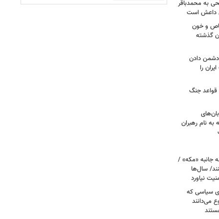
طحی به محمدباقر
ی داعش است
صاص و خون
دن گذشته
ه دشمن دادن
یران را
 قواعد جنگ
بان‌های
به نام رهبران
 جانبه «مکه» /
ند/ سال‌ها
نیت نیاورد
ای سیاسی که
ع می‌دانند
ستند