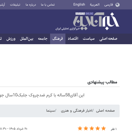
فارسی
العربية
English
تماس با ما
درباره ما
تبلیغات
آرشی
صفحه اصلی
سیاست
اقتصاد
فرهنگ
جامعه
بین‌الملل
ورزش
تا
مطالب پیشنهادی
این آقای58ساله با کرم ضدچروک جلبک10سال جوان شد(سفارش با تخفیف)
صفحه اصلی
اخبار فرهنگی و هنری
سینما
۲۰ خرداد ۱۴۰۵ - ۱۸:۳۰
۱ نفر