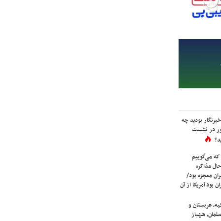
برنگار بودید چه
ور در نشست
د؟
که می‌گوییم
حال مذاکره
ران معجزه بود/
ن بود آمریکا از آن
یه، عربستان و
لمان، شهباز