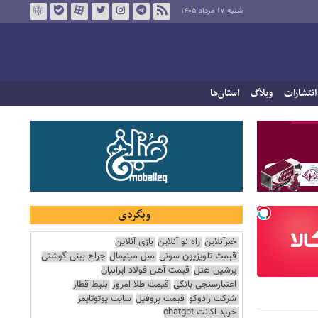
شنبه ۱۷ مرداد ۱۴۰۵
انتشارات
وبلاگ
استان‌ها
وبگردی
خبرآنلاین
راه نو آنلاین
بازی آنلاین
قیمت تلویزیون سونی
مبل مینیمال
جراح بینی گوشتی
پرشین هتل
قیمت آهن فولاد ایرانیان
اعتبارسنجی بانکی
قیمت طلا امروز
بلیط قطار
شرکت رادوکو
قیمت پروفیل
سایت یوتوتایمز
خرید اکانت chatgpt