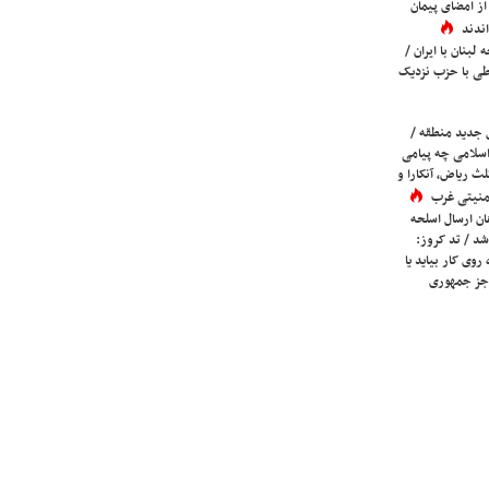
ز امضای پیمان
ندند
لبنان با ایران /
ی با حزب نزدیک
 جدید منطقه /
اسلامی چه پیامی
لث ریاض، آنکارا و
 امنیتی غرب
ان ارسال اسلحه
شد / تد کروز:
روی کار بیاید یا
جز جمهوری