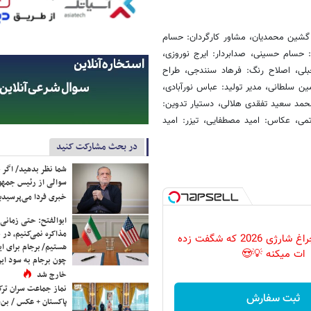
ن: گشین محمدیان، مشاور کارگردان: حسام
 حسام حسینی، صدابردار: ایرج نوروزی،
بلی، اصلاح رنگ: فرهاد سنندجی، طراح
مین سلطانی، مدیر تولید: عباس نورآبادی،
محمد سعید تفقدی هلالی، دستیار تدوین:
می، عکاس: امید مصطفایی، تیزر: امید
در بحث مشارکت کنید
شما نظر بدهید/ اگر خ
سوالی از رئیس جمه
خبری فردا می‌پرسیدی
ابوالفتح: حتی زمانی 
مذاکره نمی‌کنیم، در 
پرکاربردترین چراغ شارژی 2026 که شگفت زده
هستیم/ برجام برای ای
ات میکنه 💡😍
چون برجام به سود ایرا
خارج شد
نماز جماعت سران ترک
ثبت سفارش
پاکستان + عکس / بن‌س