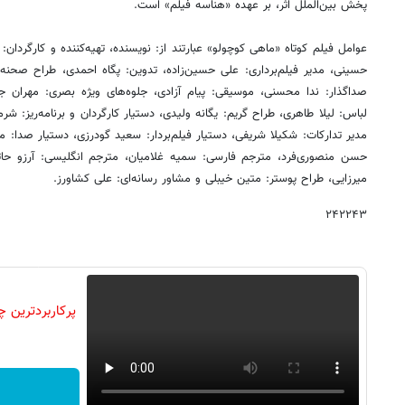
پخش بین‌الملل اثر، بر عهده «هناسه فیلم» است.
عوامل فیلم کوتاه «ماهی کوچولو» عبارتند از: نویسنده، تهیه‌کننده و کارگردا
حسینی، مدیر فیلم‌برداری: علی حسین‌زاده، تدوین: پگاه احمدی، طراح صحنه:
صداگذار: ندا محسنی، موسیقی: پیام آزادی، جلوه‌های ویژه بصری: مهران ج
لباس: لیلا طاهری، طراح گریم: یگانه ولیدی، دستیار کارگردان و برنامه‌ریز: شر
مدیر تدارکات: شکیلا شریفی، دستیار فیلم‌بردار: سعید گودرزی، دستیار صدا: 
حسن منصوری‌فرد، مترجم فارسی: سمیه غلامیان، مترجم انگلیسی: آرزو حات
میرزایی، طراح پوستر: متین خیبلی و مشاور رسانه‌ای: علی کشاورز.
۲۴۲۲۴۳