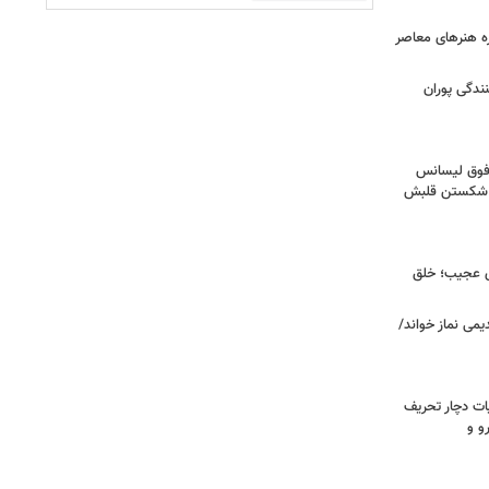
زه هنرهای معاصر
ندگی پوران
فوق‌ لیسانس
ای شکستن قلبش
ای عجیب؛ خلق
یمی نماز خواند/
ت دچار تحریف
و و