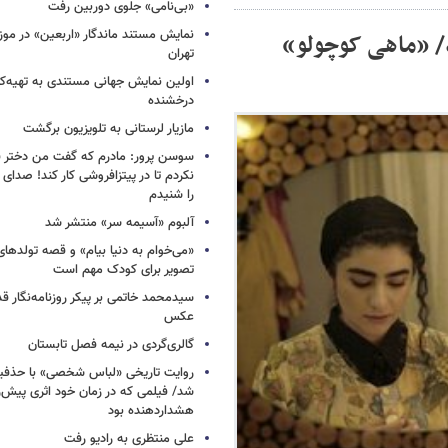
«بی‌نامی» جلوی دوربین رفت
نمایش مستند ماندگار «اربعین» در مو
د/ «ماهی کوچولو»
تهران
اولین نمایش جهانی مستندی به تهیه‌کن
درخشنده
مازیار لرستانی به تلویزیون برگشت
سوسن پرور: مادرم که گفت من دختر 
نکردم تا در پیتزافروشی کار کند! صد
را شنیدم
آلبوم «آسیمه سر» منتشر شد
«می‌خوام به دنیا بیام» و قصه تولده
تصویر برای کودک مهم است
سیدمحمد خاتمی بر پیکر روزنامه‌نگار قد
عکس
گالری‌گردی در نیمه فصل تابستان
روایت تاریخی «لباس شخصی» با حذفیا
شد/ فیلمی که در زمان خود اثری پیش‌ر
هشداردهنده بود
علی منتظری به رادیو رفت