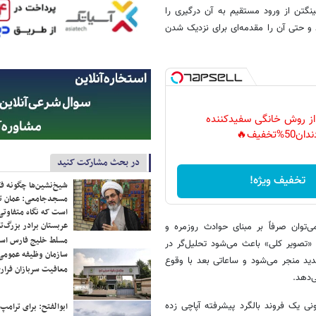
ینگتن از ورود مستقیم به آن درگیری را
ند و حتی آن را مقدمه‌ای برای نزدیک شدن
 از روش خانگی سفیدکننده
دان50%تخفیف🔥
در بحث مشارکت کنید
تخفیف ویژه!
شیخ‌نشین‌ها چگونه فک
مسجدجامعی: عمان تن
است که نگاه متفاوتی 
عربستان برادر بزرگ‌
ی‌توان صرفاً بر مبنای حوادث روزمره و
مسلط خلیج فارس ا
 «تصویر کلی» باعث می‌شود تحلیل‌گر در
سازمان وظیفه عمومی 
ید منجر می‌شود و ساعاتی بعد با وقوع
معافیت سربازان فراری
‌دهد.
نی یک فروند بالگرد پیشرفته آپاچی زده
ابوالفتح: برای ترامپ