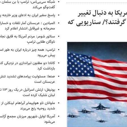
شبکه سی‌بی‌اس: ترامپ با بن سلمان درب
گفت‌وگو می‌کند
یکا به دنبال تغییر
پاسخ سفیر ایران به ادعای وزیر خارجه 
 گرفتند؟/ سناریویی که
المیادین : عربستان آمار تلفات و خسار
محرمانه و غیرقابل انتشار اعلام کرد
سناتور شومر: مردم آمریکا به قایق نجات 
ناوگان طلایی ترامپ
ترامپ: همه چیز درباره ایران به طور ا
پیش می‌رود
کانادا دو مظنون تیراندازی در نزدیکی کن
بازداشت کرد
صنعا: مسئولیت پیامدهای تشدید تنش 
عربستان است
یونیفل
لبنان شلیک کرده است
ملوانان ناو هواپیمابر آبراهام لینکلن ا
شدید روحیه رنج می‌برند
آمریکا اوایل شهریور میزبان مجمع آژان
می‌شود