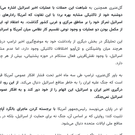
گل‌عنبری همچنین به
شباهت این حملات با عملیات اخیر اسرائیل اشاره می‌کن
دوشنبه خود از تاکتیکی مشابه بهره برد؛ با این تفاوت که آمریکا رادارهای
اسرائیل تمرکز خود را بر مناطق مرکزی و غربی کشور گذاشت. به اعتقاد او،
ای
از مکمل بودن دو عملیات و وجود نوعی تقسیم کار نظامی میان آمریکا و اسرائی
این تحلیلگر در بخش دیگری از یادداشت خود به موضع‌گیری اخیر ترامپ دربار
هرچند میان واشینگتن و تل‌آویو اختلافات تاکتیکی وجود دارد، اما عدم م
اسرائیل، با وجود نقش‌آفرینی فعال سنتکام در حوزه پشتیبانی، بیش از هر چی
دارد.
به باور گل‌عنبری، ترامپ طی سه ماه اخیر تحت فشار افکار عمومی آمریکا ق
است که جنگ علیه ایران را به خاطر منافع اسرائیل دنبال می‌کند.
از این رو، ا
درگیری اخیر ایران و اسرائیل، این اتهام را از خود دور کند و به افکار عم
اسرائیل نمی‌جنگد.
او در پایان می‌نویسد رئیس‌جمهور آمریکا
با برجسته کردن ماجرای بالگرد آپا
تثبیت کند؛ روایتی که بر اساس آن، جنگ نه برای حمایت از اسرائیل، بلکه در را
منافع ملی ایالات متحده دنبال می‌شود.