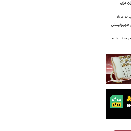
ن برای
 در عراق
یم صهیونیستی
ر جنگ علیه