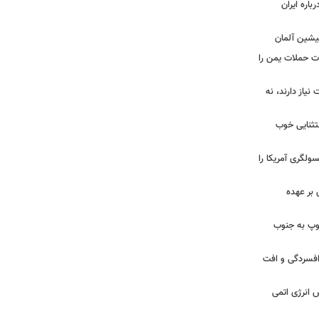
اره ایران
پیشین آلمان
ات حملات یمن را
نیاز دارند، نه
ستثنایی خوب
سولگری آمریکا را
بر عهده
: ارتش اسرائیل در یک روز ۱۱۳ توپ به جنوب
ز افسردگی و افت
س انرژی اتمی