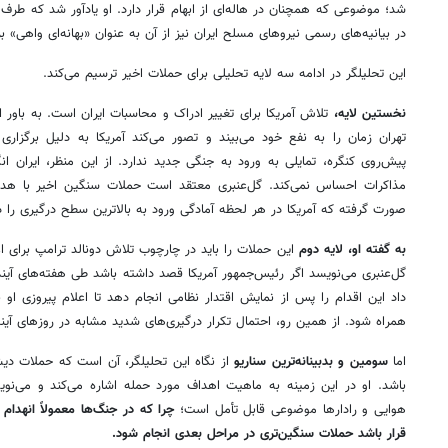
شد؛ موضوعی که همچنان در هاله‌ای از ابهام قرار دارد. او یادآور شد که طرف ا
در بیانیه‌های رسمی نیروهای مسلح ایران نیز از آن به عنوان «بهانه‌ای واهی» 
این تحلیلگر در ادامه سه لایه تحلیلی برای حملات اخیر ترسیم می‌کند.
نخستین لایه،
تلاش آمریکا برای تغییر ادراک و محاسبات ایران است. به باور 
تهران زمان را به نفع خود می‌بیند و تصور می‌کند آمریکا به دلیل برگزاری
پیش‌روی کنگره، تمایلی به ورود به جنگی جدید ندارد. از این منظر، ایران انگ
مذاکرات احساس نمی‌کند. گل‌عنبری معتقد است حملات سنگین اخیر با هدف
صورت گرفته که آمریکا در هر لحظه آمادگی ورود به بالاترین سطح درگیری را دا
به گفته او، لایه دوم
این حملات را باید در چارچوب تلاش دونالد ترامپ برای اع
گل‌عنبری می‌نویسد اگر رئیس‌جمهور آمریکا قصد داشته باشد طی هفته‌های آیند
داد این اقدام را پس از نمایش اقتدار نظامی انجام دهد تا اعلام پیروزی او 
همراه شود. از همین رو، احتمال تکرار درگیری‌های شدید مشابه در روزهای آیند
اما
سومین و بدبینانه‌ترین سناریو
از نگاه این تحلیلگر، آن است که حملات دیش
باشد. او در این زمینه به ماهیت اهداف مورد حمله اشاره می‌کند و می‌نوی
هوایی و رادارها موضوعی قابل تأمل است؛
چرا که در جنگ‌ها معمولاً انهدام 
قرار باشد حملات سنگین‌تری در مراحل بعدی انجام شود.