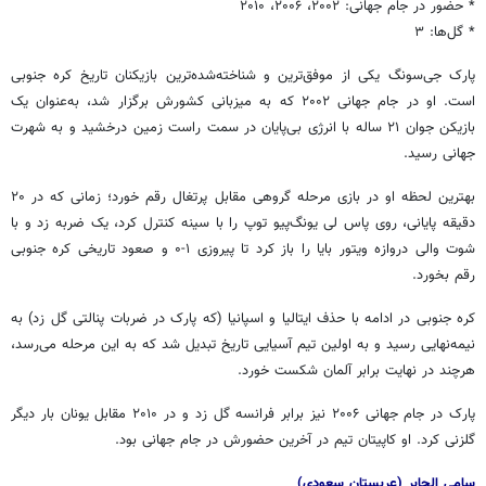
* حضور در جام جهانی: ۲۰۰۲، ۲۰۰۶، ۲۰۱۰
* گل‌ها: ۳
پارک جی‌سونگ یکی از موفق‌ترین و شناخته‌شده‌ترین بازیکنان تاریخ کره جنوبی
است. او در جام جهانی ۲۰۰۲ که به میزبانی کشورش برگزار شد، به‌عنوان یک
بازیکن جوان ۲۱ ساله با انرژی بی‌پایان در سمت راست زمین درخشید و به شهرت
جهانی رسید.
بهترین لحظه او در بازی مرحله گروهی مقابل پرتغال رقم خورد؛ زمانی که در ۲۰
دقیقه پایانی، روی پاس لی یونگ‌پیو توپ را با سینه کنترل کرد، یک ضربه زد و با
شوت والی دروازه ویتور بایا را باز کرد تا پیروزی ۱-۰ و صعود تاریخی کره جنوبی
رقم بخورد.
کره جنوبی در ادامه با حذف ایتالیا و اسپانیا (که پارک در ضربات پنالتی گل زد) به
نیمه‌نهایی رسید و به اولین تیم آسیایی تاریخ تبدیل شد که به این مرحله می‌رسد،
هرچند در نهایت برابر آلمان شکست خورد.
پارک در جام جهانی ۲۰۰۶ نیز برابر فرانسه گل زد و در ۲۰۱۰ مقابل یونان بار دیگر
گلزنی کرد. او کاپیتان تیم در آخرین حضورش در جام جهانی بود.
سامی الجابر (عربستان سعودی)