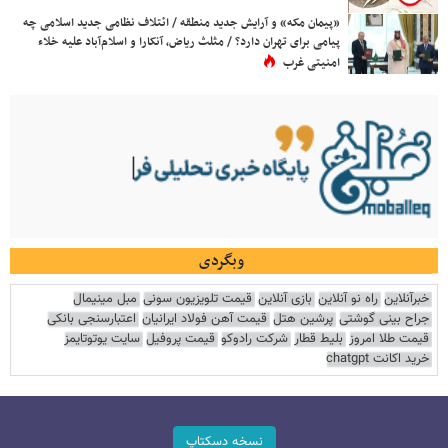
«پیمان مکه» و آرایش جدید منطقه / ائتلاف نظامی جدید اسلامی چه
پیامی برای تهران دارد؟ / مثلث ریاض، آنکارا و اسلام‌آباد علیه خلاء
امنیتی غرب
وبگردی
خبرآنلاین
راه نو آنلاین
بازی آنلاین
قیمت تلویزیون سونی
مبل مینیمال
جراح بینی گوشتی
پرشین هتل
قیمت آهن فولاد ایرانیان
اعتبارسنجی بانکی
قیمت طلا امروز
بلیط قطار
شرکت رادوکو
قیمت پروفیل
سایت یوتوتایمز
خرید اکانت chatgpt
نسخه دسکتاپ