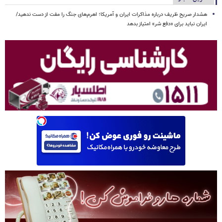
هشدار صریح ظریف درباره مذاکرات ایران و آمریکا؛ اهرم‌های جنگ را مفت از دست ندهید/
ایران نباید برای «دفع شر» امتیاز بدهد