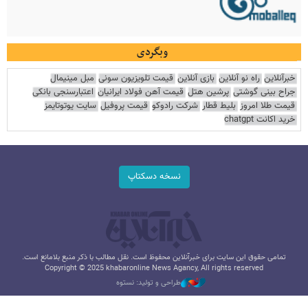
وبگردی
خبرآنلاین
راه نو آنلاین
بازی آنلاین
قیمت تلویزیون سونی
مبل مینیمال
جراح بینی گوشتی
پرشین هتل
قیمت آهن فولاد ایرانیان
اعتبارسنجی بانکی
قیمت طلا امروز
بلیط قطار
شرکت رادوکو
قیمت پروفیل
سایت یوتوتایمز
خرید اکانت chatgpt
نسخه دسکتاپ
تمامی حقوق این سایت برای خبرآنلاین محفوظ است. نقل مطالب با ذکر منبع بلامانع است.
Copyright © 2025 khabaronline News Agancy, All rights reserved
طراحی و تولید: نستوه