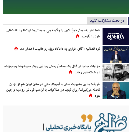
در بحث مشارکت کنید
شما نظر بدهید/ خبرآنلاین را چگونه می‌بینید؟ پیشنهادها و انتقادهای
خود را بگویید
قوه قضائیه: آقای خرازی به دادگاه ویژه روحانیت احضار شد
جزئیات جدید از قتل یک مداح/ پخش ویدئوی پیکر حمیدرضا رجب‌زاده
در شبکه‌های معاند
ظریف: بدون مدیریت تنش با آمریکا، حتی دوستان ایران هم از تهران
فاصله می‌گیرند/ایران نباید در مذاکرات با ترامپ قربانی روسیه و چین
شود