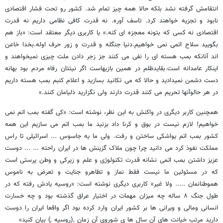
انتقامش گرفته نشد بلکه حالا همه چیز تمام شد. کشور رو تحت فشار اقتصادی
نابود و تجزیه خواهند کرد. تاسف آوره. نه قدرت کافی نظامی داریم نه قدرت
اقتصادی نه کسی که بتونه معجزه ای کنه.» یا کاربری دیگر معتقد است: «باز هم
بگویید سلاح اتمی نمی خواهیم.دنیا جنگله و قدرت و زور حرف اوله.بخدا خاعن
اند آنانکه بمب هسته ای را نفی می کنند جز زجر دادن ملت چیزی نمیخواهند و
اینکار عامدانه است.بقایدظلم در همین بازیهاست اگر نیتتان رفاه مردم بود بهانه
دست دشمن نمیدادید و حالا که می تکانید بسازید و اعلام کنبم بمب هسته داریم
در هر حالوآنها تحریم می کنند قدرت دارند ولی نگزارید ذلیامان کنند.»
همچنین کاربر دیگری در واکنش به این نظر، نوشته است: «کی گفته بمب اتم نمی
خواهیم! لازم نیست در بوق و کرنا داد بزنید ما بمب اتم می سازیم این همه
کشور بمب اتم یواشکی ساختن و رفت. ولی ما یه جاسوس ... اسرائیلی تا راس
مملکت نفوذ کرد می دانید چرا چون ملاک گزینش ها در ایران راحته ... ... دوست
عزیز داشتن بمب اتمی نشانه قدرت تکنولوژی و علم و زیرکی و وطن پرستی است
که در مسئولین ما نیست فقط نماز و تظاهرو جنایت و تعرض به ناموس
هموطنانمان ..... ولا غیر» کاربری دیگری نوشته است: «روسیه یادش رفته که در
طول جنگ ۸ ساله چه میزان مهمات در اختیار عراق گذشته بود و چه خسارت
انسانی ومالی و ویرانی ها بر کشور ایران وارد کرده بود اگر واقعا ایران را دوست
دارید مرتب خیانت های آن سال ها ی شوروی آن زمان ,(روسیه ,) بیان کنید»