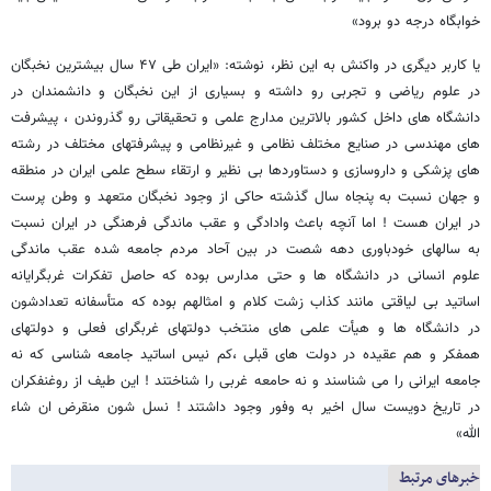
خوابگاه درجه دو برود»
یا کاربر دیگری در واکنش به این نظر، نوشته: «ایران طی ۴۷ سال بیشترین نخبگان
در علوم ریاضی و تجربی رو داشته و بسیاری از این نخبگان و دانشمندان در
دانشگاه های داخل کشور بالاترین مدارج علمی و تحقیقاتی رو گذروندن ، پیشرفت
های مهندسی در صنایع مختلف نظامی و غیرنظامی و پیشرفتهای مختلف در رشته
های پزشکی و داروسازی و دستاوردها بی نظیر و ارتقاء سطح علمی ایران در منطقه
و جهان نسبت به پنجاه سال گذشته حاکی از وجود نخبگان متعهد و وطن پرست
در ایران هست ! اما آنچه باعث وادادگی و عقب ماندگی فرهنگی در ایران نسبت
به سالهای خودباوری دهه شصت در بین آحاد مردم جامعه شده عقب ماندگی
علوم انسانی در دانشگاه ها و حتی مدارس بوده که حاصل تفکرات غربگرایانه
اساتید بی لیاقتی مانند کذاب زشت کلام و امثالهم بوده که متأسفانه تعدادشون
در دانشگاه ها و هیأت علمی های منتخب دولتهای غربگرای فعلی و دولتهای
همفکر و هم عقیده در دولت های قبلی ،کم نیس اساتید جامعه شناسی که نه
جامعه ایرانی را می شناسند و نه حامعه غربی را شناختند ! این طیف از روغنفکران
در تاریخ دویست سال اخیر به وفور وجود داشتند ! نسل شون منقرض ان شاء
الله»
خبرهای مرتبط