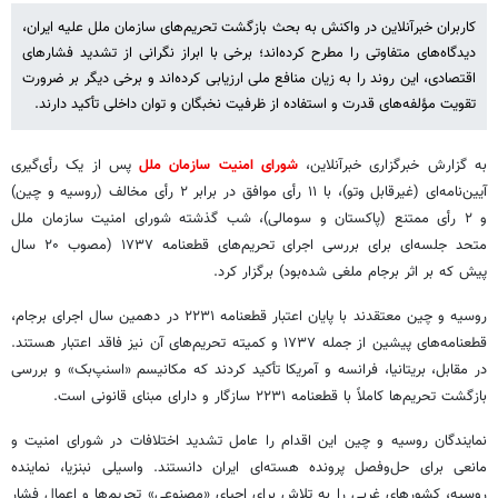
کاربران خبرآنلاین در واکنش به بحث بازگشت تحریم‌های سازمان ملل علیه ایران،
دیدگاه‌های متفاوتی را مطرح کرده‌اند؛ برخی با ابراز نگرانی از تشدید فشارهای
اقتصادی، این روند را به زیان منافع ملی ارزیابی کرده‌اند و برخی دیگر بر ضرورت
تقویت مؤلفه‌های قدرت و استفاده از ظرفیت نخبگان و توان داخلی تأکید دارند.
به گزارش خبرگزاری خبرآنلاین،
شورای امنیت سازمان ملل
پس از یک رأی‌گیری
آیین‌نامه‌ای (غیرقابل وتو)، با ۱۱ رأی موافق در برابر ۲ رأی مخالف (روسیه و چین)
و ۲ رأی ممتنع (پاکستان و سومالی)، شب گذشته شورای امنیت سازمان ملل
متحد جلسه‌ای برای بررسی اجرای تحریم‌های قطعنامه ۱۷۳۷ (مصوب ۲۰ سال
پیش که بر اثر برجام ملغی شده‌بود) برگزار کرد.
روسیه و چین معتقدند با پایان اعتبار قطعنامه ۲۲۳۱ در دهمین سال اجرای برجام،
قطعنامه‌های پیشین از جمله ۱۷۳۷ و کمیته تحریم‌های آن نیز فاقد اعتبار هستند.
در مقابل، بریتانیا، فرانسه و آمریکا تأکید کردند که مکانیسم «اسنپ‌بک» و بررسی
بازگشت تحریم‌ها کاملاً با قطعنامه ۲۲۳۱ سازگار و دارای مبنای قانونی است.
نمایندگان روسیه و چین این اقدام را عامل تشدید اختلافات در شورای امنیت و
مانعی برای حل‌وفصل پرونده هسته‌ای ایران دانستند. واسیلی نبنزیا، نماینده
روسیه، کشورهای غربی را به تلاش برای احیای «مصنوعی» تحریم‌ها و اعمال فشار