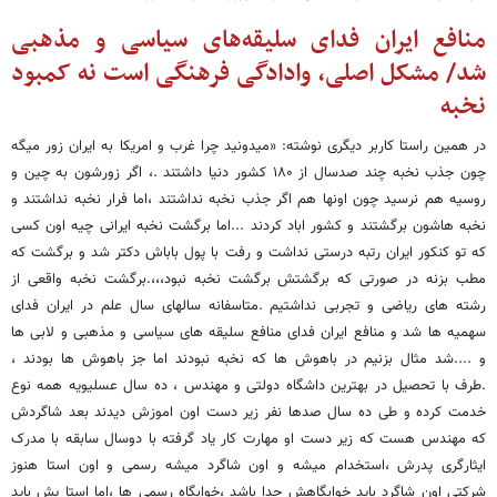
منافع ایران فدای سلیقه‌های سیاسی و مذهبی
شد/ مشکل اصلی، وادادگی فرهنگی است نه کمبود
نخبه
در همین راستا کاربر دیگری نوشته: «میدونید چرا غرب و امریکا به ایران زور میگه
چون جذب نخبه چند صدسال از ۱۸۰ کشور دنیا داشتند .، اگر زورشون به چین و
روسیه هم نرسید چون اونها هم اگر جذب نخبه نداشتند ،اما فرار نخبه نداشتند و
نخبه هاشون برگشتند و کشور اباد کردند ...اما برگشت نخبه ایرانی چیه اون کسی
که تو کنکور ایران رتبه درستی نداشت و رفت با پول باباش دکتر شد و برگشت که
مطب بزنه در صورتی که برگشتش برگشت نخبه نبود،،،.برگشت نخبه واقعی از
رشته های ریاضی و تجربی نداشتیم .متاسفانه سالهای سال علم در ایران فدای
سهمیه ها شد و منافع ایران فدای منافع سلیقه های سیاسی و مذهبی و لابی ها
و ....شد مثال بزنیم در باهوش ها که نخبه نبودند اما جز باهوش ها بودند ،
.طرف با تحصیل در بهترین داشگاه دولتی و مهندس ، ده سال عسلیویه همه نوع
خدمت کرده و طی ده سال صدها نفر زیر دست اون اموزش دیدند بعد شاگردش
که مهندس هست که زیر دست او مهارت کار یاد گرفته با دوسال سابقه با مدرک
ایثارگری پدرش ،استخدام میشه و اون شاگرد میشه رسمی و اون استا هنوز
شرکتی اون شاگرد باید خوابگاهش جدا باشد ،خوابگاه رسمی ها ،اما استا یش باید