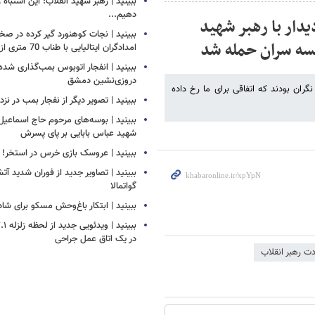
ببینید | رهبر شهید انقلاب: این اشتباه را
دهیم...
یدار با رهبر شهید
ببینید | نجات کوهنورد گیر کرده در ص
لسه سران حمله شد
امدادگران ایتالیایی با طناب 70 متری از بالگرد
ببینید | انفجار اتوبوس بمب‌گذاری شده
دروزی‌نشین دمشق
هفت منتظر ما بودند و نگران بودند که اتفاقی برای ما رخ داده
ببینید | تصویر دیگر از نفجار بمب در ن
ببینید | بوسه‌های مرحوم حاج اسماعیل ب
شهید عباس بابایی بر پای پسرش
ببینید | عروسک بازی خرس در استخر!
ببینید | تصاویر جدید از فوران شدید آ
گواتمالا
ببینید | ابتکار باغ‌وحش مسکو برای ش
در یک اتاق عمل جراحی
ت رهبر انقلاب