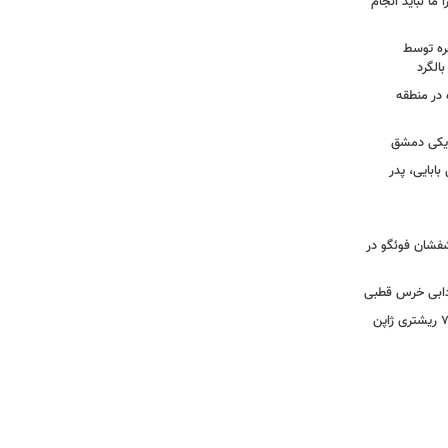
 ما نباید انجام
خره توسط
 در منطقه
زدیکی دمشق
ابایی، پدر
تشفشان فوئگو در
ادابی خرس قطبی
ببینید | ویدئویی جدید از لحظه زلزله ۷.۱ ریشتری ژاپن