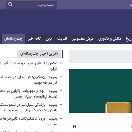
و
ریخ
دانش و فناوری
هوش مصنوعی
اندیشه
دین
کافه خبر
چندرسانه‌ای
آخرین اخبار چندرسانه‌ای
عکس | استایل عجیب و بحث‌برانگیز باز
ایران
ببینید | پزشکیان: در ابتدای دولت با ق
گاز مواجه بودیم
ببینید | انهدام تجهیزات اوکراین در محو
توسط اپراتورهای پهپاد روسی
ببینید | بارندگی سیل‌آسا در اسمولنس
باختن یک کودک بر اثر سقوط درخت
ببینید | ورود غافلگیرکننده کاپی‌باراها 
مجلس