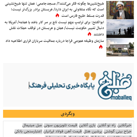
شیخ‌نشین‌ها چگونه فکر می‌کنند؟/ مسجدجامعی: عمان تنها شیخ‌نشینی
است که نگاه متفاوتی به ایران دارد/ عربستان برادر بزرگ‌تر نیست؛
قدرت مسلط خلیج فارس است
ابوالفتح: برای ترامپ مهم نیست تاج بر سر کار باشد یا عمامه/ آمریکا به
دنبال تغییر حکومت نیست/ عمان و عربستان در توقف حملات نقش
داشتند
سازمان وظیفه عمومی فراجا درباره معافیت سربازان فراری اطلاعیه داد
وبگردی
خبرآنلاین
راه نو آنلاین
بازی آنلاین
قیمت تلویزیون سونی
مبل مینیمال
جراح بینی گوشتی
پرشین هتل
قیمت آهن فولاد ایرانیان
اعتبارسنجی بانکی