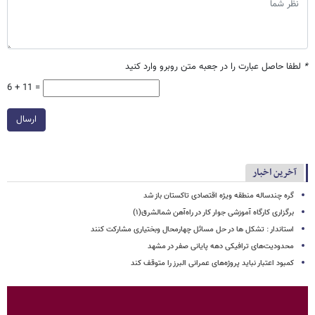
*
لطفا حاصل عبارت را در جعبه متن روبرو وارد کنید
6 + 11 =
ارسال
آخرین اخبار
گره چندساله منطقه ویژه اقتصادی تاکستان باز شد
برگزاری کارگاه آموزشی جوار کار در راه‌آهن شمالشرق(۱)
استاندار : تشکل ها در حل مسائل چهارمحال وبختیاری مشارکت کنند
محدودیت‌های ترافیکی دهه پایانی صفر در مشهد
کمبود اعتبار نباید پروژه‌های عمرانی البرز را متوقف کند