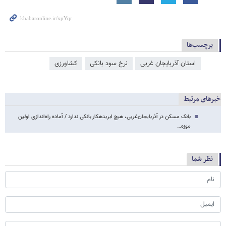
برچسب‌ها
استان آذربایجان غربی
نرخ سود بانکی
کشاورزی
خبرهای مرتبط
بانک مسکن در آذربایجان‌غربی، هیچ ابربدهکار بانکی ندارد / آماده راه‌اندازی اولین
موزه…
نظر شما