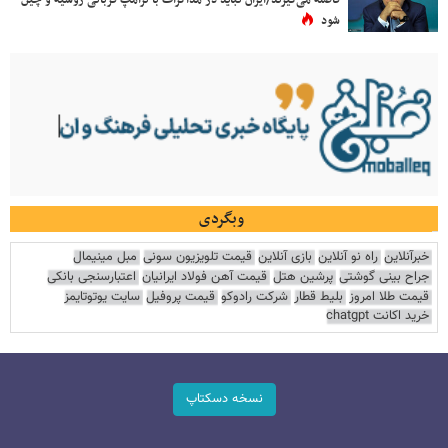
فاصله می‌گیرند/ایران نباید در مذاکرات با ترامپ قربانی روسیه و چین
شود
وبگردی
خبرآنلاین
راه نو آنلاین
بازی آنلاین
قیمت تلویزیون سونی
مبل مینیمال
جراح بینی گوشتی
پرشین هتل
قیمت آهن فولاد ایرانیان
اعتبارسنجی بانکی
قیمت طلا امروز
بلیط قطار
شرکت رادوکو
قیمت پروفیل
سایت یوتوتایمز
خرید اکانت chatgpt
نسخه دسکتاپ