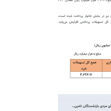
احتساب این مبلغ، کل تسهیلات پرداختی خرد (کمتر از سه میلیارد ریال) به مبلغ۳۶۲۶.۷ هزار میلیارد ریال معادل ۱۹.۴
ری نیز در بخش خانوار پرداخت شده است،
هم بخش خانوار از ۲۲.۴درصد در جدول‏-۱، به ۲۳.۰‏‏ درصد کل تسهیلات پرداختی افزایش می‌یابد.
ای مزدی بازنشستگان تامین…