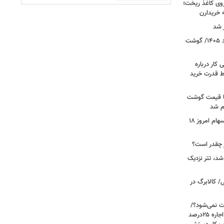
روی کاغذ ریخت؛
ه خریدارن
 شد
قیمت جدید گوشت قرمز امروز ۱۸ مرداد ۱۴۰۵/ گوشت
کار درباره
ط قدرت خرید
ن شد، اما قیمت گوشت
ام شد
صعود بورس به قله جدید/تحلیل بازار سهام امروز ۱۸
شد، تتر نزدیک
/ کالابرگ در
رعایت نمی‌شود؟/
مالک می‌گوید تورم ۶۰درصد است، چرا اجاره ۲۵درصد