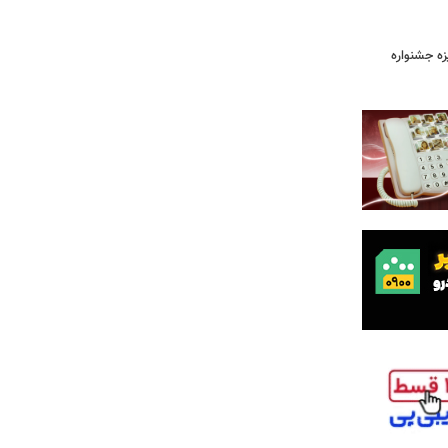
یزه جشنواره