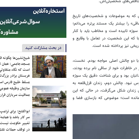
ز تناقض‌های شخصیتی‌اش.
ی که به موضوعات و شخصیت‌های تاریخ
اقی» را بیشتر یک مستند پرتره می‌دانم؛
 سوژه تابیده است و مخاطب باید با کنار
ا که این شخصیت در تعامل با وقایع و
اریخی نیز پرداخته شده است.
در بحث مشارکت کنید
شیخ‌نشین‌ها چگونه فک
با دو چالش اصلی مواجه بودم. نخست،
مسجدجامعی: عمان تن
در خاطرات خود از ساقی نام برده بودند،
است که نگاه متفاوتی 
عربستان برادر بزرگ‌
دانبان بود و برای شناخت دقیق یک سوژه
مسلط خلیج فارس ا
نبود. چالش دوم، زندان قزل‌قلعه به
سازمان وظیفه عمومی 
ایت‌های این اثر در این زندان شکل می‌گرفت، در حالی که این
معافیت سربازان فراری
مانده است؛ موضوعی که بازسازی فضا و
ابوالفتح: برای ترامپ
سر کار باشد یا عمامه/
تغییر حکومت نیست/ 
در توقف حملات نقش