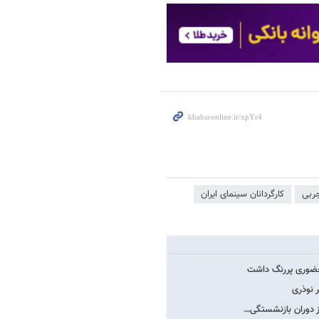
ربی
کارگردانان سینمای ایران
 حضوری پررنگ داشت
ر نوذری
ز دوران بازنشستگی…