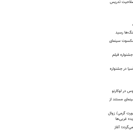
 صلاحیت تدریس
نگ‌ها رسید
یشکسوت سینمای
ن جشنواره فیلم
سیا در جشنواره
وس در لوکارنو
نمای مستند از
رت گرمی/ زوال
ید» غربی‌ها
جرا بازمی‌گردد؛ آغاز