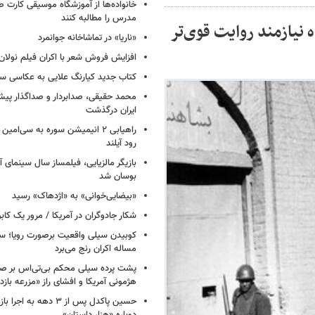
خانواده‌ها از آموزشگاه موسیقی کارت
مدرس را مطالبه کنند
نیازمند روایت قوی‌تر
«ناریا» در تماشاخانه جوانمرد
افزایش فروش شعر با اکران فیلم نولان
کتاب جدید کیارنگ علایی به عکاسی س
محمد حقیقی، صدابردار و صداگذار پ
ایران درگذشت
راهیابی ۲ انیمیشن سوره به سی‌امی
رود آیلند
بازیگر مالزیایی، فیلمساز سال سینمای آ
بوسان شد
«بیضایی‌خوانی» به «اژدهاک» رسید
شکار جادوگران در آمریکا / مرور یک کاب
کوبیدن سیلی واقعیت برصورت رویا؛ سی
مساله اکران رنج می‌برد
پشت پرده سیلی محکم بی‌تی‌اس بر صو
هژمونی آمریکا و افشای راز «مزرعه بازد
حسین پاکدل پس از ۳ دهه به ا