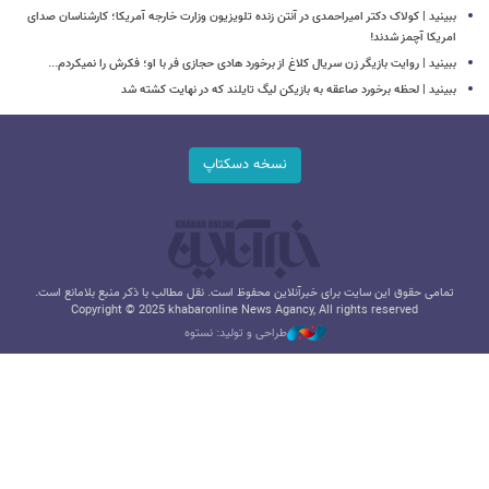
ببینید | کولاک دکتر امیراحمدی در آنتن زنده تلویزیون وزارت خارجه آمریکا؛ کارشناسان صدای
امریکا آچمز شدند!
ببینید | روایت بازیگر زن سریال کلاغ از برخورد هادی حجازی فر با او؛ فکرش را نمیکردم...
ببینید | لحظه برخورد صاعقه به بازیکن لیگ تایلند که در نهایت کشته شد
نسخه دسکتاپ
تمامی حقوق این سایت برای خبرآنلاین محفوظ است. نقل مطالب با ذکر منبع بلامانع است.
Copyright © 2025 khabaronline News Agancy, All rights reserved
طراحی و تولید: نستوه