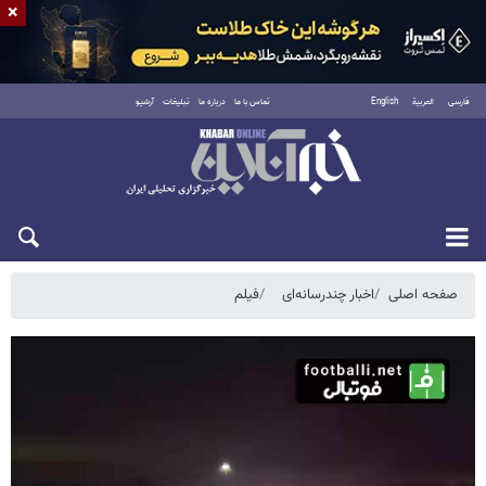
×
فارسی
العربية
English
تماس با ما
درباره ما
تبلیغات
آرشیو
پنجشنبه ۱۵ مرداد ۱۴۰۵
صفحه اصلی
اخبار چندرسانه‌ای
فیلم