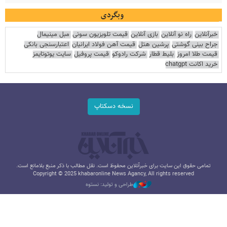
وبگردی
خبرآنلاین
راه نو آنلاین
بازی آنلاین
قیمت تلویزیون سونی
مبل مینیمال
جراح بینی گوشتی
پرشین هتل
قیمت آهن فولاد ایرانیان
اعتبارسنجی بانکی
قیمت طلا امروز
بلیط قطار
شرکت رادوکو
قیمت پروفیل
سایت یوتوتایمز
خرید اکانت chatgpt
نسخه دسکتاپ
تمامی حقوق این سایت برای خبرآنلاین محفوظ است. نقل مطالب با ذکر منبع بلامانع است.
Copyright © 2025 khabaronline News Agancy, All rights reserved
طراحی و تولید: نستوه