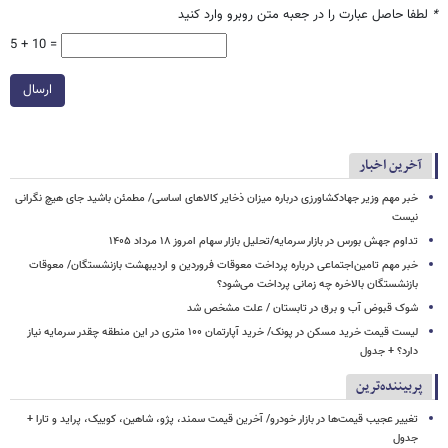
*
لطفا حاصل عبارت را در جعبه متن روبرو وارد کنید
5 + 10 =
ارسال
آخرین اخبار
خبر مهم وزیر جهادکشاورزی درباره میزان ذخایر کالاهای اساسی/ مطمئن باشید جای هیچ نگرانی
نیست
تداوم جهش بورس در بازار سرمایه/تحلیل بازار سهام امروز ۱۸ مرداد ۱۴۰۵
خبر مهم تامین‌اجتماعی درباره پرداخت معوقات فروردین و اردیبهشت بازنشستگان/ معوقات
بازنشستگان بالاخره چه زمانی پرداخت می‌شود؟
شوک قبوض آب و برق در تابستان / علت مشخص شد
لیست قیمت خرید مسکن در پونک/ خرید آپارتمان ۱۰۰ متری در این منطقه چقدر سرمایه نیاز
دارد؟ + جدول
پربیننده‌ترین
تغییر عجیب قیمت‌ها در بازار خودرو/ آخرین قیمت سمند، پژو، شاهین، کوییک، پراید و تارا +
جدول