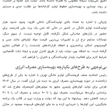
دقیق نمی‌تواند نتیجه مطلوبی به همراه داشته باشد. دولت باید علاوه بر حمایت،
بر روند نوسازی و بهینه‌سازی خطوط تولید کارخانه‌ها نیز نظارت جدی و مستمر
داشته باشد.
پازوکی با اشاره به تعداد بالای تولیدکنندگان داخلی افزود: وجود حدود هزار
تولیدکننده لوازم خانگی در کشور در حالی که حتی یک برند ملی قدرتمند برای
حضور در بازارهای صادراتی شکل نگرفته، قابل توجیه نیست. از سوی دیگر،
نوسانات مداوم نرخ ارز و تغییرات پی‌درپی قیمت مواد اولیه‌ای مانند مس و
آلومینیوم، امکان برنامه‌ریزی و انعقاد قراردادهای بلندمدت را از فعالان تجاری
گرفته است. به اعتقاد وی، دولت باید از طریق کنترل تورم و ایجاد ثبات اقتصادی،
شرایط لازم برای فعالیت پایدار تولیدکنندگان و تاجران را فراهم کند.
بی‌توجهی به طرح‌های یکپارچه بهینه‌سازی مصرف انرژی
رئیس اتحادیه صنف فروشندگان لوازم خانگی تهران با اشاره به یکی از طرح‌های
ارائه‌شده در حوزه بهینه‌سازی مصرف انرژی به دیده بان ایران گفت: در سال ۱۴۰۳
طرحی برای تولید کولرهای پلیمری مجهز به موتورهای کم‌مصرف مطرح شد که
براساس برآوردها می‌توانست مصرف برق را تا ۶۰ درصد و مصرف آب را تا ۴۰
درصد کاهش دهد. پیشنهاد ما این بود که دولت و وزارت نیرو در قالب یک برنامه
جایگزینی، این کولرها را خریداری کرده و به جای کولرهای فرسوده موجود در منازل