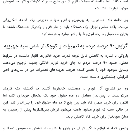
نصب کنند، اما متأسفانه حمایت لازم از این طرح صورت نگرفت و تنها به تعویض
موتور کولرها اکتفا شد.
وی ادامه داد: دستیابی به بهره‌وری واقعی تنها با تعویض یک قطعه امکان‌پذیر
نیست، بلکه تمامی اجزای یک دستگاه باید از نظر فنی با یکدیگر هماهنگ باشند تا
بتوان محصولی با رده انرژی A یا بالاتر تولید و عرضه کرد.
گرایش ۹۰ درصد مردم به تعمیرات و کوچک‌تر شدن سبد جهیزیه
پازوکی با اشاره به کاهش قابل توجه قدرت خرید خانوارها اظهار داشت: در شرایط
فعلی، حدود ۹۰ درصد مردم به جای خرید لوازم خانگی جدید، ترجیح می‌دهند
وسایل موجود خود را تعمیر کنند؛ هرچند هزینه‌های تعمیرات نیز در سال‌های اخیر
افزایش چشمگیری داشته است.
وی در تشریح آثار تورم بر معیشت خانوارها گفت: در گذشته یک کارمند
می‌توانست با پس‌انداز معادل دو ماه حقوق خود یک یخچال خریداری کند، اما
اکنون برای خرید همان کالا باید بین پنج تا ده ماه حقوق خود را پس‌انداز کند. این
در حالی است که تورم مداوم باعث می‌شود ارزش پس‌اندازها پیش از رسیدن به
مبلغ موردنیاز برای خرید کالا کاهش یابد.
رئیس اتحادیه لوازم خانگی تهران در پایان با اشاره به کاهش محسوس تعداد و