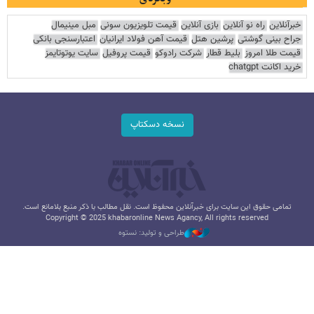
خبرآنلاین
راه نو آنلاین
بازی آنلاین
قیمت تلویزیون سونی
مبل مینیمال
جراح بینی گوشتی
پرشین هتل
قیمت آهن فولاد ایرانیان
اعتبارسنجی بانکی
قیمت طلا امروز
بلیط قطار
شرکت رادوکو
قیمت پروفیل
سایت یوتوتایمز
خرید اکانت chatgpt
نسخه دسکتاپ
تمامی حقوق این سایت برای خبرآنلاین محفوظ است. نقل مطالب با ذکر منبع بلامانع است.
Copyright © 2025 khabaronline News Agancy, All rights reserved
طراحی و تولید: نستوه