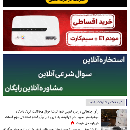
در بحث مشارکت کنید
رأی جنجالی درباره تغییر نام؛ ثبت‌احوال مخالفت کرد/ دادگاه
تجدیدنظر تغییر نام «رقیه» به «رویا» را پذیرفت/ استدلال مهم قضات
درباره حق هویت
راز ۱۵ روز بی‌خبری از حمیدرضا رجب‌زاده فاش شد/ مداح جوان چگونه