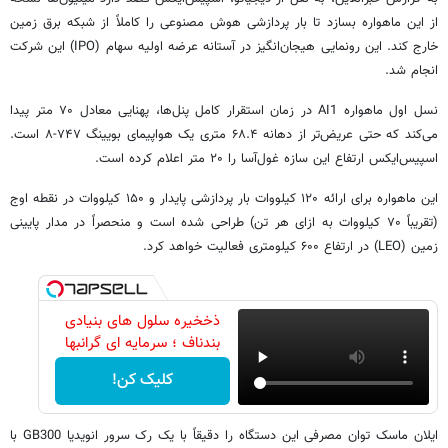
از این ماهواره بسازد تا بار پردازشی هوش مصنوعی را کاملاً از شبکه برق زمین
خارج کند. این رونمایی هیجان‌انگیز در آستانه عرضه اولیه سهام (IPO) این شرکت
انجام شد.
نسل اول ماهواره AI1 در زمان استقرار کامل پنل‌ها، پهنایی معادل ۷۰ متر پیدا
می‌کند که حتی عریض‌تر از دهانه ۶۸.۴ متری یک هواپیمای بویینگ ۷۴۷-۸ است.
اسپیس‌ایکس ارتفاع این سازه غول‌آسا را ۲۰ متر اعلام کرده است.
این ماهواره برای ارائه ۱۲۰ کیلووات بار پردازشی پایدار و ۱۵۰ کیلووات در نقطه اوج
(تقریباً ۷۰ کیلووات به ازای هر تن) طراحی شده است و منحصراً در مدار پایینی
زمین (LEO) در ارتفاع ۶۰۰ کیلومتری فعالیت خواهد کرد.
ذخخیره سلول های بنیادی
بندناف ؛ سرمایه ای گرانبها
کلیک کن!
ایلان ماسک توان مصرفی این دستگاه را دقیقاً با یک رک سرور انویدیا GB300 با