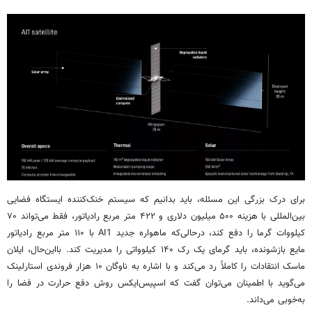
برای درک بزرگی این مسئله، باید بدانیم که سیستم خنک‌کننده ایستگاه فضایی
بین‌المللی با هزینه ۵۰۰ میلیون دلاری و ۴۲۲ متر مربع رادیاتور، فقط می‌تواند ۷۰
کیلووات گرما را دفع کند، درحالی‌که ماهواره جدید AI1 با ۱۱۰ متر مربع رادیاتور
مایع بازشونده، باید گرمای یک رک ۱۴۰ کیلوواتی را مدیریت کند. بااین‌حال، ایلان
ماسک انتقادات را کاملاً رد می‌کند و با اشاره به ناوگان ۱۰ هزار فروندی استارلینک
می‌گوید با اطمینان می‌توان گفت که اسپیس‌ایکس روش دفع حرارت در فضا را
به‌خوبی می‌داند.