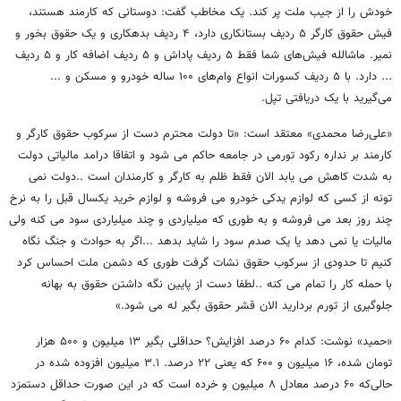
خودش را از جیب ملت پر کند. یک مخاطب گفت: دوستانی که کارمند هستند،
فیش حقوق کارگر ۵ ردیف بستانکاری دارد، ۴ ردیف بدهکاری و یک حقوق بخور و
نمیر. ماشالله فیش‌های شما فقط ۵ ردیف پاداش و ۵ ردیف اضافه کار و ۵ ردیف
... دارد. با ۵ ردیف کسورات انواع وام‌های ۱۰۰ ساله خودرو و مسکن و ...
می‌گیرید با یک دریافتی تپل.
«علی‌رضا محمدی» معتقد است: «تا دولت محترم دست از سرکوب حقوق کارگر و
کارمند بر نداره رکود تورمی در جامعه حاکم می شود و اتفاقا درامد مالیاتی دولت
به شدت کاهش می یابد الان فقط ظلم به کارگر و کارمندان است ..دولت نمی
تونه از کسی که لوازم یدکی خودرو می فروشه و لوازم خرید یکسال قبل را به نرخ
چند روز بعد می فروشه و به طوری که میلیاردی و چند میلیاردی سود می کنه ولی
مالیات یا نمی دهد یا یک صدم سود را شاید بدهد ...اگر به حوادث و جنگ نگاه
کنیم تا حدودی از سرکوب حقوق نشات گرفت طوری که دشمن ملت احساس کرد
با حمله کار را تمام می کنه ..لطفا دست از پایین نگه داشتن حقوق به بهانه
جلوگیری از تورم بردارید الان قشر حقوق بگیر له می شود.»
«حمید» نوشت: کدام ۶۰ درصد افزایش؟ حداقلی بگیر ۱۳ میلیون و ۵۰۰ هزار
تومان شده، ۱۶ میلیون و ۶۰۰ که یعنی ۲۲ درصد. ۳.۱ میلیون افزوده شده در
حالی‌که ۶۰ درصد معادل ۸ میلیون و خرده است که در این صورت حداقل دستمزد