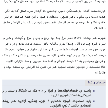
باید به ۲۱ میلیون تومان می‌رسد. کو ۶۰ درصد؟ اصلا چرا باید حداقل بگیر باشیم؟
«بازنشسته» گفت: بازنشستگان تامین اجتماعی که گرفتار ضرب‌المثل آفتابه، لگن
هفت دست ولی شام و ناهار هیچی، شده‌اند و هنوز با این همه هیاهوی افزایش
۳۰، و ۴۵ و ۶۰ درصدی، به جز افزایش قیمت‌های آن‌چنانی یک ریال افزایش حقوق
نداشته‌اند.
شهرام هم نوشت: «۱۴۰۴ تخم مرغ چند بود برنج و چای و مرغ و گوشت و شیر و
پنیر و غیره چند بود الان چنده؟ تورم سالیانه بالای سیصد درصد بوده و در برخی
موارد چهارصد درصد. اونوقت شما سالی یکبار افزایش حقوق می خواین بدین ۶۰
درصد که میشه یک پنجم تورم واقعی. تازه همین ۶۰ درصد رو با کلی دنگ و فنگ
و فرمول رسوندیم به ۲۲ درصد درواقع و فقط سه میلیون و صد افزایش دادید.
حالا نشستید از خودتون تعریف تمجید هم می کنین که افزایش بی سابقه بوده و
فلان؟!!»
خبرهای مرتبط
پایبندی اقتصادخوانده‌های ایرانی به مکتب شیکاگو بیشتر از
امریکایی‌هاست/ شورای عالی…
وارد «محدوده قرمز» شده‌ایم / «زن، زندگی، آزادی» هم ریشه
اقتصادی داشت / توپ ناترازی…