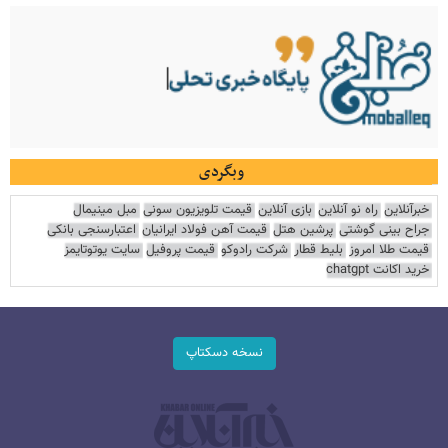
وبگردی
خبرآنلاین
راه نو آنلاین
بازی آنلاین
قیمت تلویزیون سونی
مبل مینیمال
جراح بینی گوشتی
پرشین هتل
قیمت آهن فولاد ایرانیان
اعتبارسنجی بانکی
قیمت طلا امروز
بلیط قطار
شرکت رادوکو
قیمت پروفیل
سایت یوتوتایمز
خرید اکانت chatgpt
نسخه دسکتاپ