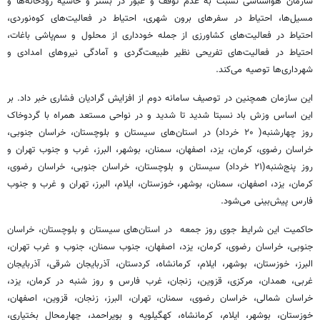
سازمان هواشناسی نسبت به عدم توقف و عبور در بستر و حاشیه رودخانه‌ها و
مسیل‌ها، احتیاط در سفرهای برون شهری، احتیاط در فعالیت‌های کوه‌نوردی،
احتیاط در فعالیت‌های کشاورزی از جمله خودداری از محلول و سم‌پاشی باغات،
احتیاط در فعالیت‌های تفریحی نظیر طبیعت‌گردی و آمادگی نیروهای امدادی و
شهرداری‌ها توصیه می‌کند.
این سازمان همچنین در توصیف سامانه دوم از افزایش گرادیان فشاری خبر داد. بر
این اساس وزش باد نسبتا شدید تا شدید و در نواحی مستعد همراه با گردوخاک
روز چهارشنبه( ۲۰ خرداد) در استان‌های سیستان و بلوچستان، خراسان جنوبی،
خراسان رضوی، کرمان، یزد، اصفهان، سمنان، بوشهر، البرز، غرب و جنوب تهران و
روز پنج‌شنبه(۲۱ خرداد) سیستان و بلوچستان، خراسان جنوبی، خراسان رضوی،
کرمان، یزد، اصفهان، سمنان، بوشهر، خوزستان، ایلام، البرز، تهران و غرب و جنوب
فارس پیش‌بینی می‌شود.
حاکمیت این شرایط جوی روز جمعه در استان‌های سیستان و بلوچستان، خراسان
جنوبی، خراسان رضوی، کرمان، یزد، اصفهان، جنوب سمنان، جنوب و غرب تهران،
البرز، خوزستان، بوشهر، ایلام، کرمانشاه، کردستان، آذربایجان شرقی، آذربایجان
غربی، همدان، مرکزی، قزوین، زنجان، غرب فارس و روز شنبه در کرمان، یزد،
خراسان شمالی، خراسان رضوی، سمنان، تهران، البرز، زنجان، قزوین، اصفهان،
خوزستان، بوشهر، ایلام، کرمانشاه، کهگیلویه و بویراحمد، چهارمحال بختیاری،