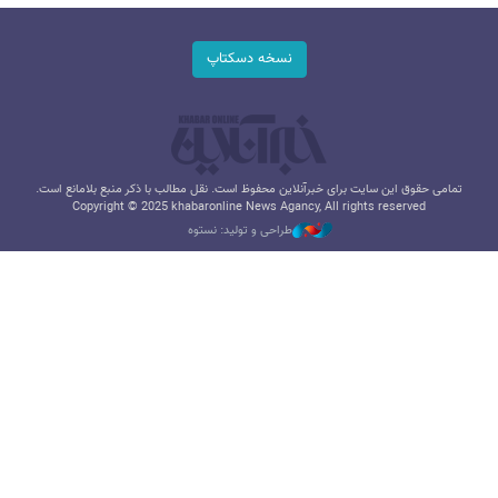
نسخه دسکتاپ
تمامی حقوق این سایت برای خبرآنلاین محفوظ است. نقل مطالب با ذکر منبع بلامانع است.
Copyright © 2025 khabaronline News Agancy, All rights reserved
طراحی و تولید: نستوه