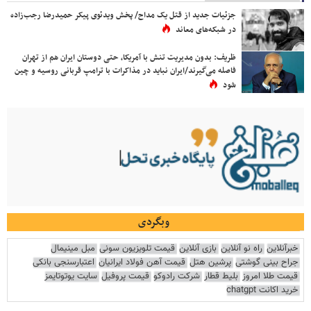
جزئیات جدید از قتل یک مداح/ پخش ویدئوی پیکر حمیدرضا رجب‌زاده
در شبکه‌های معاند
ظریف: بدون مدیریت تنش با آمریکا، حتی دوستان ایران هم از تهران
فاصله می‌گیرند/ایران نباید در مذاکرات با ترامپ قربانی روسیه و چین
شود
وبگردی
خبرآنلاین
راه نو آنلاین
بازی آنلاین
قیمت تلویزیون سونی
مبل مینیمال
جراح بینی گوشتی
پرشین هتل
قیمت آهن فولاد ایرانیان
اعتبارسنجی بانکی
قیمت طلا امروز
بلیط قطار
شرکت رادوکو
قیمت پروفیل
سایت یوتوتایمز
خرید اکانت chatgpt