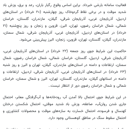
فعالیت سامانه بارشی خبرداد. براین اساس وقوع رگبار باران، رعد و برق، وزش باد
شدید موقت و در برخی نقاط گردوخاک روز چهارشنبه (۲۰ خرداد) در استان‌های
اردبیل، آذربایجان غربی، آذربایجان شرقی، گیلان، مازندران، گلستان، خراسان
شمالی، شمال خراسان رضوی، تهران، البرز، قزوین و زنجان و روز پنج‌شنبه (۲۱
خرداد) در استان‌های اردبیل، آذربایجان غربی، آذربایجان شرقی، شمال سمنان،
مازندران، گیلان، گلستان، تهران، قزوین، زنجان، البرز پیش‌بینی می‌شود.
حاکمیت این شرایط جوی روز جمعه (۲۲ خرداد) در استان‌های آذربایجان غربی،
آذربایجان شرقی، اردبیل، گلستان، خراسان شمالی، شمال خراسان رضوی، شمال
سمنان، ارتفاعات و دامنه در استان‌های مازندران، گیلان، تهران و البرز و روز شنبه
(۲۳ خرداد) در استان‌های آذربایجان غربی، آذربایجان شرقی، اردبیل، ارتفاعات و
دامنه در استانهای گیلان، مازندران، گلستان، تهران، البرز و شمال سمنان، خراسان
شمالی و شمال خراسان رضوی دور از انتظار نیست..
در این شرایط جوی احتمال بالا آمدن آب رودخانه‌ها و آب‌گرفتگی معابر، احتمال
جاری شدن روان‌آب، صاعقه، وزش باد شدید موقتی، احتمال شکستن درختان
کهنسال و فرسوده، احتمال خسارت به سازه‌های موقت و محصولات کشاورزی و
احتمال سقوط سنگ در مناطق کوهستانی وجود دارد.