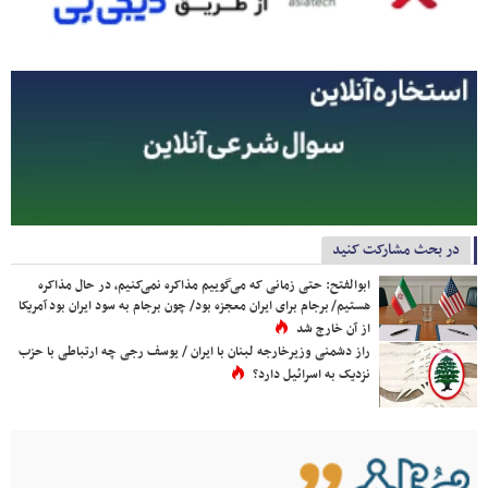
در بحث مشارکت کنید
ابوالفتح: حتی زمانی که می‌گوییم مذاکره نمی‌کنیم، در حال مذاکره
هستیم/ برجام برای ایران معجزه بود/ چون برجام به سود ایران بود آمریکا
از آن خارج شد
راز دشمنی وزیرخارجه لبنان با ایران / یوسف رجی چه ارتباطی با حزب
نزدیک به اسرائیل دارد؟