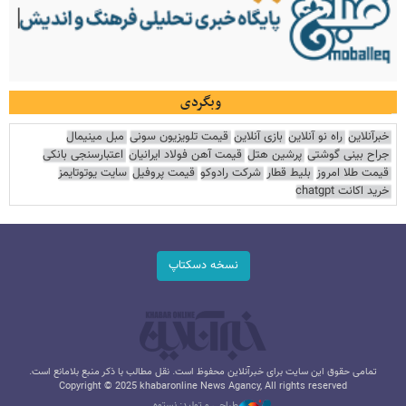
وبگردی
خبرآنلاین
راه نو آنلاین
بازی آنلاین
قیمت تلویزیون سونی
مبل مینیمال
جراح بینی گوشتی
پرشین هتل
قیمت آهن فولاد ایرانیان
اعتبارسنجی بانکی
قیمت طلا امروز
بلیط قطار
شرکت رادوکو
قیمت پروفیل
سایت یوتوتایمز
خرید اکانت chatgpt
نسخه دسکتاپ
تمامی حقوق این سایت برای خبرآنلاین محفوظ است. نقل مطالب با ذکر منبع بلامانع است.
Copyright © 2025 khabaronline News Agancy, All rights reserved
طراحی و تولید: نستوه