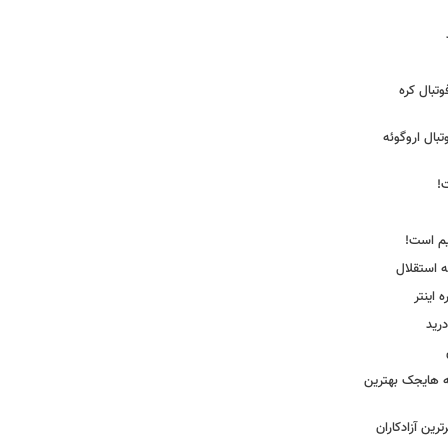
تبال کره
ی فوتبال اروگوئه
!
یم است!
ه استقلال
اینتر
درید
نه هایجک بهترین
رین آزادکاران