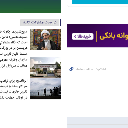
در بحث مشارکت کنید
شیخ‌نشین‌ها چگونه فک
مسجدجامعی: عمان تن
است که نگاه متفاوتی 
عربستان برادر بزرگ‌
مسلط خلیج فارس ا
سازمان وظیفه عمومی 
معافیت سربازان فراری
ابوالفتح: برای ترامپ
سر کار باشد یا عمامه/
تغییر حکومت نیست/ 
در توقف حملات نقش