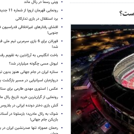
وینی رسما در رئال ماند
رونمایی قهرمان اروپا از شماره 11 جدید
است؟
برد استقلال در بازی تدارکاتی
افشای رفتارهای غیراخلاقی فدراسیون فو
جنوبی!
فورلان برای 6 بازی سرمربی تیم مل
شد!
باخت انگلیس به آرژانتین به تقویم رفت
لیونل مسی چگونه میلیاردر شد؟
ستاره ایران در جام جهانی هنوز بدون ت
دروازه‌بان اسپانیایی در مسیر بازگشت ب
عکس | استوری مهدی طارمی برای ستاره 
رونمایی از گران‌ترین خرید تاریخ رئال ما
آتش بازی دختر دونده ایرانی در بلاروس
شوک به رئال مادرید؛ بارسلونا در آستا
بازیکن جام جهانی!
رحمان عموزاد تنها صدرنشین ایران در برت
جهان