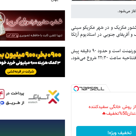
ر کشور مکزیک و در شهر مکزیکو سیتی
 و آفریقای جنوبی در استادیوم آزتکا
این مراسم شامل برنامه‌های نمایشی، اجرای هنری و معرفی نمادین آغاز تورنمنت است و حدود ۹۰ دقیقه پیش
از شروع بازی افتتاحیه آغاز می‌شود. در واقع با توجه به این‌که بازی افتتاحیه ساعت ۲۲:۳۰ شروع می‌شود،
 از روش خانگی سفیدکننده
دان50%تخفیف🔥
تخفیف ویژه!