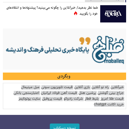
شما نظر بدهید/ خبرآنلاین را چگونه می‌بینید؟ پیشنهادها و انتقادهای
خود را بگویید
وبگردی
خبرآنلاین
راه نو آنلاین
بازی آنلاین
قیمت تلویزیون سونی
مبل مینیمال
جراح بینی گوشتی
پرشین هتل
قیمت آهن فولاد ایرانیان
اعتبارسنجی بانکی
قیمت طلا امروز
بلیط قطار
شرکت رادوکو
قیمت پروفیل
سایت یوتوتایمز
خرید اکانت chatgpt
نسخه دسکتاپ