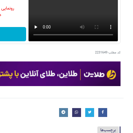
رونمایی
دن
کد مطلب
2231649
برچسب‌ها