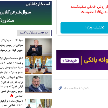
 از روش خانگی سفیدکننده
دان50%تخفیف🔥
تخفیف ویژه!
در بحث مشارکت کنید
شما نظر بدهید/ اگر خ
سوالی از رئیس جمه
خبری فردا می‌پرسیدی
نماز جماعت سران ترک
پاکستان + عکس / بن‌س
شریف و اردوغان پس ا
دفاع مشترک نماز خوا
سناتور آمریکایی خواه
برای شورش در ایران 
فرقی نمی‌کند پسر شاه 
مریم رجوی، هر کسی 
اسلامی
«پیمان مکه» و آرایش
ائتلاف نظامی جدید 