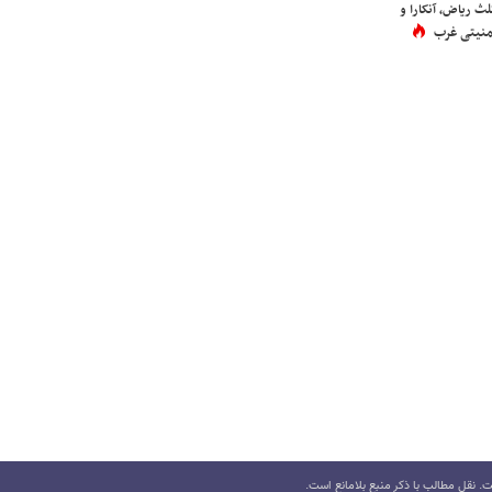
لث ریاض، آنکارا و
 امنیتی غرب
 نقل مطالب با ذکر منبع بلامانع است.