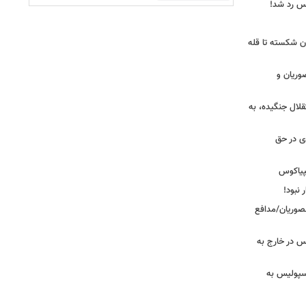
یس رد شد!
ان شکسته تا قله
وریان و
قلال جنگیده، به
دی در حق
پیاکوس
 نبود!
نصوریان/مدافع
س در خارج به
رسپولیس به