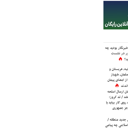
برنگار بودید چه
ور در نشست
د؟
یه، عربستان و
لمان، شهباز
ز امضای پیمان
ندند
ان ارسال اسلحه
شد / تد کروز:
روی کار بیاید یا
جز جمهوری
 جدید منطقه /
اسلامی چه پیامی