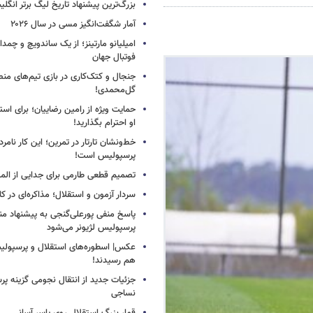
بزرگ‌ترین پیشنهاد تاریخ لیگ برتر انگل
آمار شگفت‌انگیز مسی در سال ۲۰۲۶
امیلیانو مارتینز؛ از یک ساندویچ و چمد
فوتبال جهان
جنجال و کتک‌کاری در بازی تیم‌های منص
گل‌محمدی!
حمایت ویژه از رامین رضاییان؛ برای است
او احترام بگذارید!
خط‌ونشان تارتار در تمرین؛ این کار نامر
پرسپولیس است!
تصمیم قطعی طارمی برای جدایی از الم
سردار آزمون و استقلال؛ مذاکره‌ای در کار
پاسخ منفی پورعلی‌گنجی به پیشنهاد م
پرسپولیس لژیونر می‌شود
عکس| اسطوره‌های استقلال و پرسپولی
هم رسیدند!
جزئیات جدید از انتقال نجومی گزینه پ
نساجی