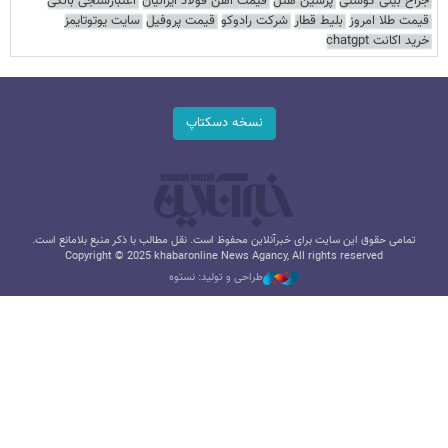
جراح بینی گوشتی
پرشین هتل
قیمت آهن فولاد ایرانیان
اعتبارسنجی بانکی
قیمت طلا امروز
بلیط قطار
شرکت رادوکو
قیمت پروفیل
سایت یوتوتایمز
خرید اکانت chatgpt
نسخه دسکتاپ
تمامی حقوق این سایت برای خبرآنلاین محفوظ است. نقل مطالب با ذکر منبع بلامانع است.
Copyright © 2025 khabaronline News Agancy, All rights reserved
طراحی و تولید: نستوه