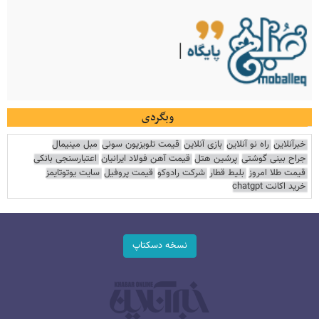
وبگردی
خبرآنلاین
راه نو آنلاین
بازی آنلاین
قیمت تلویزیون سونی
مبل مینیمال
جراح بینی گوشتی
پرشین هتل
قیمت آهن فولاد ایرانیان
اعتبارسنجی بانکی
قیمت طلا امروز
بلیط قطار
شرکت رادوکو
قیمت پروفیل
سایت یوتوتایمز
خرید اکانت chatgpt
نسخه دسکتاپ