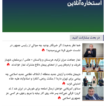
در بحث مشارکت کنید
شما نظر بدهید/ اگر خبرنگار بودید چه سوالی از رئیس جمهور در
نشست خبری فردا می‌پرسیدید؟
نماز جماعت سران ترکیه، عربستان و پاکستان + عکس / بن‌سلمان، شهباز
شریف و اردوغان پس از امضای پیمان دفاع مشترک نماز خواندند
«پیمان مکه» و آرایش جدید منطقه / ائتلاف نظامی جدید اسلامی چه
پیامی برای تهران دارد؟ / مثلث ریاض، آنکارا و اسلام‌آباد علیه خلاء
امنیتی غرب
سناتور آمریکایی خواهان ارسال اسلحه برای شورش در ایران شد / تد
کروز: فرقی نمی‌کند پسر شاه روی کار بیاید یا مریم رجوی، هر کسی جز
جمهوری اسلامی