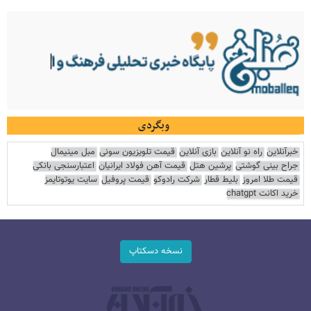
وبگردی
خبرآنلاین
راه نو آنلاین
بازی آنلاین
قیمت تلویزیون سونی
مبل مینیمال
جراح بینی گوشتی
پرشین هتل
قیمت آهن فولاد ایرانیان
اعتبارسنجی بانکی
قیمت طلا امروز
بلیط قطار
شرکت رادوکو
قیمت پروفیل
سایت یوتوتایمز
خرید اکانت chatgpt
نسخه دسکتاپ