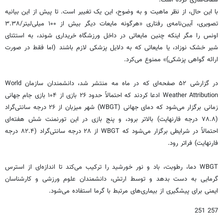
شفاف‌سازی کرده است.
با این حال، از نظر ماهیت و به وضوح، این یک تغییر است. تا پیش از این بیانیه
تصویری، آیین‌نامه‌ی رفتاری «هرگونه مایعات دیگر بیش از ۱۰۰ میلی‌لیتر/۳.۳۸
اونس را مگر اینکه چنین مایعاتی در داخل ورزشگاه خریداری شوند، به استثنای
شیر خشک نوزاد، یا مایعاتی که به دلایل پزشکی لازم باشند (اما فقط در صورت
ارائه گواهی پزشکی)» ممنوع می‌کرد.
در گزارشی ۵۲ صفحه‌ای که در ماه مه منتشر شد، دانشمندان سازمان World
Weather Attribution ادعا کردند که احتمالاً حدود ۲۶ بازی از ۱۰۴ بازی جام جهانی
زمانی برگزار می‌شود که دمای جهانی (WBGT) شهر میزبان از ۲۶ درجه سانتی‌گراد
(۷۸.۸ درجه فارنهایت) بالاتر برود، و پنج بازی در این تورنمنت شش هفته‌ای
احتمالاً در شرایطی برگزار می‌شود که WBGT از ۲۸ درجه سانتی‌گراد (۸۲.۴ درجه
فارنهایت) فراتر رود.
WBGT دما، رطوبت، باد و نور خورشید را ترکیب می‌کند تا اندازه‌ای از استرس
گرمایی به دست بدهد و توسط ارتش، دانشمندان علوم ورزشی و کارشناسان
ایمنی برای پیشگیری از بیماری‌های مرتبط با گرما استفاده می‌شود.
257 251