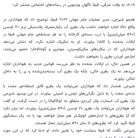
۱۸:۱۸ به وقت شرقی، فیفا ناگهان ویدیویی در رسانه‌های اجتماعی منتشر کرد.
هایمو شیرجی، مدیر عملیات جام جهانی ۲۰۲۶ فیفا، توضیح داد که هواداران در
واقع حالا اجازه خواهند داشت یک بطری آب یکبارمصرف پلاستیکی نرم ۲۰ اونسی
(۵۹۰ میلی‌لیتری) با درب بسته‌ی کارخانه را به هر مسابقه‌ی جام جهانی فیفا در
ایالات متحده یا کانادا بیاورند. او به مکزیک اشاره نکرد، که نشان می‌دهد
هوادارانی که در مکان‌های مکزیکوسیتی، مونتری و گوادالاخارا حضور می‌یابند،
اجازه‌ی آوردن بطری را نخواهند داشت.
در همین حال، در ایالات متحده به نظر می‌رسد قوانین جدید به هواداران اجازه
می‌دهد نه یک بطری خالی، بلکه یک بطری آب بسته‌بندی‌شده و پر را به داخل
اماکن بیاورند.
شیرجی هشدار داد که هواداران نمی‌توانند یک بطری قابل استفاده‌ی مجدد با
بدنه‌ی سفت را به دلیل نگرانی‌های ایمنی و امنیتی بیاورند. در این ویدیو، شیرجی
یک بطری آب اسمارت واتر (برندی متعلق به کوکاکولا) را در دست گرفت. او گفت
که هواداران می‌توانند یک بطری ۲۰ اونسی (۵۹۰ میلی‌لیتری) بیاورند، اما بیان نکرد
که آیا بطری‌های با اندازه‌های کوچک‌تر هم مجاز خواهند بود یا نه. یک سخنگوی
فیفا تأیید کرد که بطری‌های تا سایز ۵۹۰ میلی‌لیتر مجاز هستند.
شیرجی نگفت که فیفا سیاست خود را تغییر داده، او ادعا کرد که در این مورد