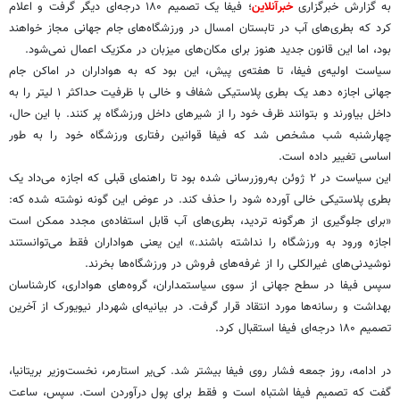
به گزارش خبرگزاری
خبرآنلاین
؛ فیفا یک تصمیم ۱۸۰ درجه‌ای دیگر گرفت و اعلام
کرد که بطری‌های آب در تابستان امسال در ورزشگاه‌های جام جهانی مجاز خواهند
بود، اما این قانون جدید هنوز برای مکان‌های میزبان در مکزیک اعمال نمی‌شود.
سیاست اولیه‌ی فیفا، تا هفته‌ی پیش، این بود که به هواداران در اماکن جام
جهانی اجازه دهد یک بطری پلاستیکی شفاف و خالی با ظرفیت حداکثر ۱ لیتر را به
داخل بیاورند و بتوانند ظرف خود را از شیرهای داخل ورزشگاه پر کنند. با این حال،
چهارشنبه شب مشخص شد که فیفا قوانین رفتاری ورزشگاه خود را به طور
اساسی تغییر داده است.
این سیاست در ۲ ژوئن به‌روزرسانی شده بود تا راهنمای قبلی که اجازه می‌داد یک
بطری پلاستیکی خالی آورده شود را حذف کند. در عوض این گونه نوشته شده که:
«برای جلوگیری از هرگونه تردید، بطری‌های آب قابل استفاده‌ی مجدد ممکن است
اجازه ورود به ورزشگاه را نداشته باشند.» این یعنی هواداران فقط می‌توانستند
نوشیدنی‌های غیرالکلی را از غرفه‌های فروش در ورزشگاه‌ها بخرند.
سپس فیفا در سطح جهانی از سوی سیاستمداران، گروه‌های هواداری، کارشناسان
بهداشت و رسانه‌ها مورد انتقاد قرار گرفت. در بیانیه‌ای شهردار نیویورک از آخرین
تصمیم ۱۸۰ درجه‌ای فیفا استقبال کرد.
در ادامه، روز جمعه فشار روی فیفا بیشتر شد. کی‌یر استارمر، نخست‌وزیر بریتانیا،
گفت که تصمیم فیفا اشتباه است و فقط برای پول درآوردن است. سپس، ساعت