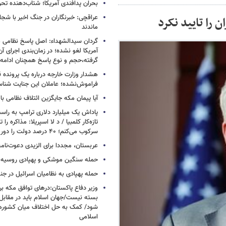
بحران پدافندی آمریکا؛ شتاب‌دهنده تح
عراقچی: خبرنگاران در جنگ اخیر با شجا
 را تایید نکرد
ماندند
گردان سیدالشهداء: اصل پاسخ نظامی م
آمریکا لغو نشده؛ در زمان‌بندی اجرای 
گرفته،حجم و نوع پاسخ همچنان ادامه 
هشدار وزارت خارجه درباره یک پرونده ق
فراموش‌نشده؛ عاملان این جنایت شنا
آیا پیمان مکه جایگزین ائتلاف نظامی با
پاداش یک میلیارد دلاری ترامپ به راست
تازه‌کار کلمبیا / د لا اسپریلا: مذاکره را 
سرکوب می‌کنم؛ ۴۰ درصد دولت را دور می‌ریزم
عربستان، مجددا برای الزیدی دعوت‌نامه
حمله سنگین موشکی و پهپادی روسیه 
حمله پهپادی به نظامیان اسرائیل در جن
وزیر دفاع پاکستان:درهای توافق مکه بر
بسته نیست/جهان اسلام باید در مقابل
شود/ کمک به حل اختلاف میان کشورهای
اسلامی