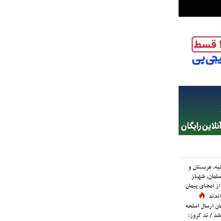
یه، عربستان و
لمان، شهباز
ز امضای پیمان
ندند
ان ارسال اسلحه
شد / تد کروز: