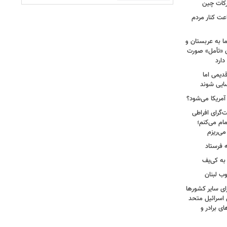
رکات چین
عت کنار مردم
ا به عربستان و
آن «تأمل» صورت
دارد
دیمی اما
سایی شوند
 آمریکا می‌شود؟
‌گرای افراطی
تمام می‌کنم؛
 فرستاد
به کی‌یف
وب لبنان
ای سایر کشورها
 اسرائیل متحد
 برادر و