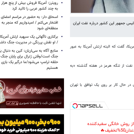
رویترز: آمریکا فروش بیش از پنج هزار
به چند کشور عربی را تائید کرد
اسحاق‌ دار: به حضور در مراسم امضای 
افتخار می‌کنم / امیدواریم که منجر به 
ئیس جمهور این کشور درباره نفت ایران
منطقه‌ای شود
برکناری ناگهانی یک سپهبد ارتش آمریک
/ او نقش پررنگی در مدیریت جنگ داش
یکا، گفت که البته ارتش آمریکا به عبور
منابع آگاه به سی‌ان‌ان: کین به دنبال ی
جنگ است/وقتی ژنرال برای پایان جنگ
حلقه ترامپ می‌شود/ما درگیر یک بازی
ر نفت از تنگه هرمز در هفته گذشته «به
هستیم
ر حال کار بر روی یک توافق با تهران
 از روش خانگی سفیدکننده
دان50%تخفیف🔥