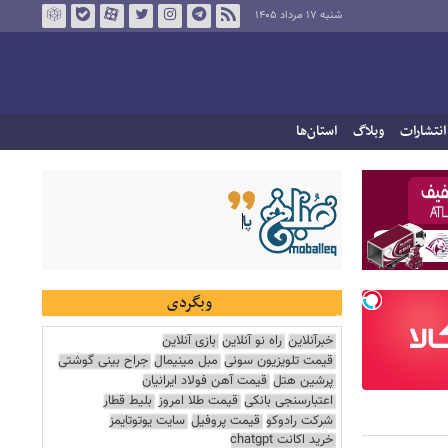
شنبه ۱۷ مرداد ۱۴۰۵
انتشارات
وبلاگ
استان‌ها
وبگردی
خبرآنلاین
راه نو آنلاین
بازی آنلاین
قیمت تلویزیون سونی
مبل مینیمال
جراح بینی گوشتی
پرشین هتل
قیمت آهن فولاد ایرانیان
اعتبارسنجی بانکی
قیمت طلا امروز
بلیط قطار
شرکت رادوکو
قیمت پروفیل
سایت یوتوتایمز
خرید اکانت chatgpt