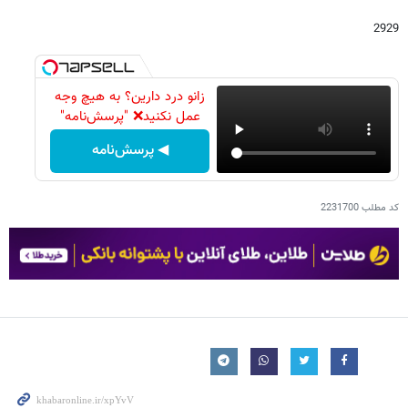
2929
زانو درد دارین؟ به هیچ وجه
عمل نکنید❌ "پرسش‌نامه"
◀ پرسش‌نامه
کد مطلب
2231700