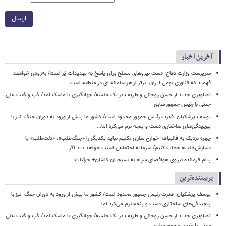
ارسال
آخرین اخبار
سرپرست وزارت دفاع: دست نیروهای مسلح برای پاسخ به تهدیدات پُر است/ به‌زودی خواهند
فهمید که فناوری بومی ایران، برتر از هر سامانه ای در منطقه است
تصاویری جدید از حسن روحانی و ظریف در یک جلسه/ جهانگیری با ماسک آمد/ گپ و گفت علی
جنتی با رئیس جمهور سابق
یوسف پزشکیان: قدرت رئیس‌ جمهور محدود است/ کشور ما پیش از ورود به دوران جنگ نیز با
پیچیدگی‌های ساختاری دست و پنجه نرم می‌کرد اما...
چهره نزدیک به قالیباف: خوارج سازی نکنیم نباید یکدیگر را «جنگ‌طلب»، «ذلت‌طلب» یا
«سازش‌طلب» خطاب کنیم/ سرمایه اجتماعی آسیب خواهد دید اگر...
پیام فرمانده نیروی هوافضای سپاه به بسیجیان کاشان+ جزئیات
پربیننده‌ترین
یوسف پزشکیان: قدرت رئیس‌ جمهور محدود است/ کشور ما پیش از ورود به دوران جنگ نیز با
پیچیدگی‌های ساختاری دست و پنجه نرم می‌کرد اما...
تصاویری جدید از حسن روحانی و ظریف در یک جلسه/ جهانگیری با ماسک آمد/ گپ و گفت علی
جنتی با رئیس جمهور سابق