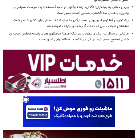
ربیعی خطاب به پزشکیان: نگذارید رشته وفاق با جامعه گسسته شود/ سیاست همراهی با
رهبری، با همان صداقت‌تان، تضمین کننده مسیر است
پزشکیان در گفتگوی تلویزیونی: همسایگان ما اجازه ندادند عده‌ای وارد کشور شده و باعث
اغتشاش شوند/ مسیر اصلاحات آغاز شده و متوقف نخواهد شد
جزئیاتی از مذاکرات ایران و عمان بر سر تنگه هرمز/ سخنگوی هیات رئیسه مجلس: بیانیه‌ای
شامل تصحیح مسیر تردد دریایی در تنگه، در آستانه نهایی شدن است