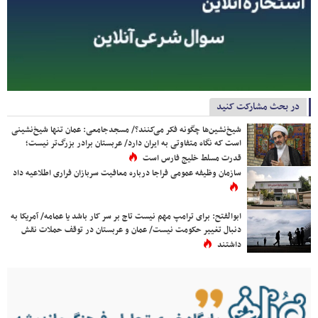
در بحث مشارکت کنید
شیخ‌نشین‌ها چگونه فکر می‌کنند؟/ مسجدجامعی: عمان تنها شیخ‌نشینی
است که نگاه متفاوتی به ایران دارد/ عربستان برادر بزرگ‌تر نیست؛
قدرت مسلط خلیج فارس است
سازمان وظیفه عمومی فراجا درباره معافیت سربازان فراری اطلاعیه داد
ابوالفتح: برای ترامپ مهم نیست تاج بر سر کار باشد یا عمامه/ آمریکا به
دنبال تغییر حکومت نیست/ عمان و عربستان در توقف حملات نقش
داشتند