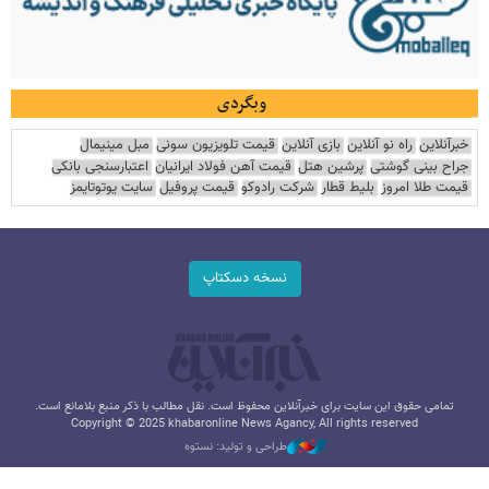
وبگردی
خبرآنلاین
راه نو آنلاین
بازی آنلاین
قیمت تلویزیون سونی
مبل مینیمال
جراح بینی گوشتی
پرشین هتل
قیمت آهن فولاد ایرانیان
اعتبارسنجی بانکی
قیمت طلا امروز
بلیط قطار
شرکت رادوکو
قیمت پروفیل
سایت یوتوتایمز
نسخه دسکتاپ
تمامی حقوق این سایت برای خبرآنلاین محفوظ است. نقل مطالب با ذکر منبع بلامانع است.
Copyright © 2025 khabaronline News Agancy, All rights reserved
طراحی و تولید: نستوه