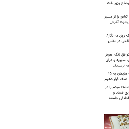
یضاح وزیر نفت
شور را از مسیر
ی‌شود؛ آخرش
روزنامه نگار/
حی در مقابل
وافق تنگه هرمز
ی، سوریه و عراق
عه نرسیدند
امام‌ جمعه اهواز: با افزایش برد موشک هایمان به ۱۵
ا هدف قرار دهیم
لح» مردم را در
یج فساد و
اخلاقی جامعه