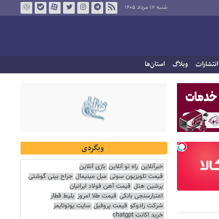
شنبه ۱۷ مرداد ۱۴۰۵
انتشارات
وبلاگ
استان‌ها
وبگردی
خبرآنلاین
راه نو آنلاین
بازی آنلاین
قیمت تلویزیون سونی
مبل مینیمال
جراح بینی گوشتی
پرشین هتل
قیمت آهن فولاد ایرانیان
اعتبارسنجی بانکی
قیمت طلا امروز
بلیط قطار
شرکت رادوکو
قیمت پروفیل
سایت یوتوتایمز
خرید اکانت chatgpt