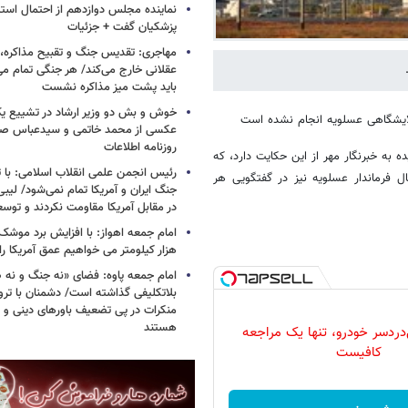
نماینده مجلس دوازدهم از احتمال است
پزشکیان گفت + جزئیات
مهاجری: تقدیس جنگ و تقبیح مذاکره، ک
عقلانی خارج می‌کند/ هر جنگی تمام م
باید پشت میز مذاکره نشست
خوش و بش دو وزیر ارشاد در تشییع یک 
پالایشگاهی عسلویه انجام نشده است
عکسی از محمد خاتمی و سیدعباس صال
روزنامه اطلاعات
 به خبرنگار مهر از این حکایت دارد، که
رئیس انجمن علمی انقلاب اسلامی: با ت
ل فرماندار عسلویه نیز در گفتگویی هر
جنگ ایران و آمریکا تمام نمی‌شود/ لیب
در مقابل آمریکا مقاومت نکردند و توس
هزار کیلومتر می خواهیم عمق آمریکا ر
امام جمعه پاوه: فضای «نه جنگ و نه ص
بلاتکلیفی گذاشته است/ دشمنان با ترو
منکرات در پی تضعیف باورهای دینی و 
هستند
دردسر خودرو، تنها یک مراجعه
کافیست