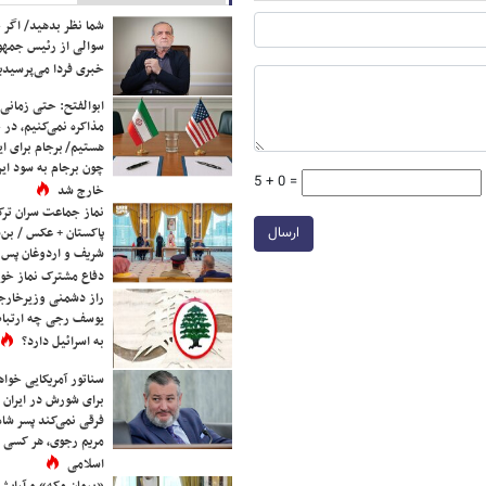
شما نظر بدهید/ اگر خ
سوالی از رئیس جمه
خبری فردا می‌پرسیدی
ابوالفتح: حتی زمانی 
مذاکره نمی‌کنیم، در 
هستیم/ برجام برای ای
چون برجام به سود ایرا
5 + 0 =
خارج شد
نماز جماعت سران ترک
ارسال
پاکستان + عکس / بن‌س
شریف و اردوغان پس ا
دفاع مشترک نماز خوا
راز دشمنی وزیرخارجه 
یوسف رجی چه ارتباط
به اسرائیل دارد؟
سناتور آمریکایی خواه
برای شورش در ایران 
فرقی نمی‌کند پسر شاه 
مریم رجوی، هر کسی 
اسلامی
«پیمان مکه» و آرایش