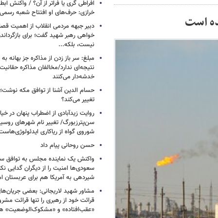
افراطی گری یا فراتر از آن؟ / واکنش اب
خرازی: حرف‌های او افتتاح شعبه رسم
ده است
دبیر جبهه مردمی انقلاب از اهمیت ق
خواهی رهبر شهید گفت؛ برای بازگردان
نیست، بلکه...
مبلغ: سر باز زدن از مذاکره‌ جز بهانه ب
نتیجه‌ای ندارد/مخالفان مذاکره حقانیت ا
خدشه‌دار می‌کنند
حسام الدین آشنا از توافق مکه نوشت؛
تغییر می‌کند؟
روایت زیدآبادی از اضطراب پنهان در خیا
سن‌پترزبورگ/ تغییر نام شهرهای روسیه 
شوروی گواه از ریاکاری ایدئولوژی‌هاست
حسن روحانی پیام داد
واکنش یک نماینده مجلس به توافق سه
سعودی‌ها امنیت را از دیگران گدایی نکن
شیردهی به آمریکا هم برای عربستان ام
مشاور شهید لاریجانی: بعضی جریان‌ه
قرائت خود از رهبری را تنها قرائت مشرو
«عقب‌افتاده» و «مشکوک‌الوضعیت» ه