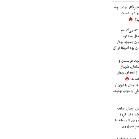
برنگار بودید چه
ور در نشست
د؟
که می‌گوییم
حال مذاکره
ران معجزه بود/
ن بود آمریکا از آن
یه، عربستان و
لمان، شهباز
ز امضای پیمان
ندند
لبنان با ایران /
ی با حزب نزدیک
ان ارسال اسلحه
شد / تد کروز:
روی کار بیاید یا
جز جمهوری
 جدید منطقه /