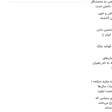
طحی به محمدباقر
ی داعش است
صاص و خون
دن گذشته
ه دشمن دادن
یران را
 قواعد جنگ
بان‌های
به نام رهبران
 جانبه «مکه» /
ند/ سال‌ها
نیت نیاورد
ای سیاسی که
ع می‌دانند
ستند