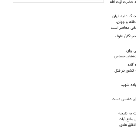
ه حضرت آیت الله
جنگ علیه ایران
طقه و جهان،
ریخی معاصر است
برنگار/ عارف
 برای
نده‌های حساس
گانه
 کشور در قتل
واده شهید
وهای دشمن دست
ت به نتیجه
 مانع ثبات
تفاق عادی