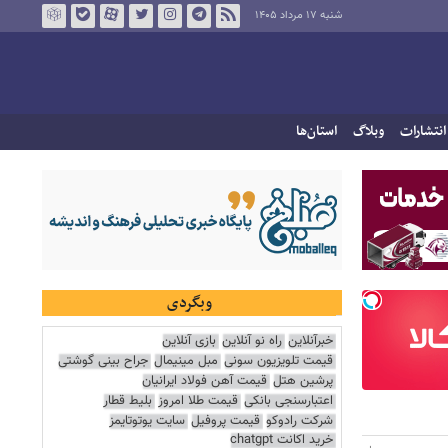
شنبه ۱۷ مرداد ۱۴۰۵
انتشارات
وبلاگ
استان‌ها
وبگردی
خبرآنلاین
راه نو آنلاین
بازی آنلاین
قیمت تلویزیون سونی
مبل مینیمال
جراح بینی گوشتی
پرشین هتل
قیمت آهن فولاد ایرانیان
اعتبارسنجی بانکی
قیمت طلا امروز
بلیط قطار
شرکت رادوکو
قیمت پروفیل
سایت یوتوتایمز
خرید اکانت chatgpt