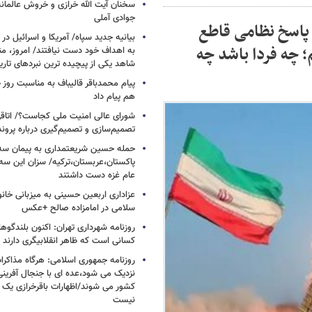
سخنان آیت الله خرازی و خروش عالمان
جوادی آملی
 پاسخ نظامی قاطع
بیانیه جدید سپاه/ آمریکا و اسرائیل در 
؛ چه فردا باشد چه
به اهداف خود دست نیافتند/ امروز، من
شاهد یکی از پیچیده ترین نبردهای تا
پیام محمدباقر قالیباف به مناسبت روز خ
هم پیام داد
شورای عالی امنیت ملی کجاست؟/ اتاقی
تصمیم‌سازی و تصمیم‌گیری درباره پرو
حمله حسین شریعتمداری به پیمان سه 
پاکستان،عربستان،ترکیه/ سزان این سه
عام غزه دست داشتند
عزاداری اربعین حسینی به میزبانی خان
سلامی در امامزاده صالح +عکس
روزنامه شهرداری تهران: اکنون بلندگ
کسانی است که ظاهر انقلابیگری دارند
روزنامه جمهوری اسلامی: هرگاه مذاکرا
نزدیک می شود،عده ای با جنجال آفرینی
کشور می شوند/اظهارات باقرخرازی یک ا
نیست