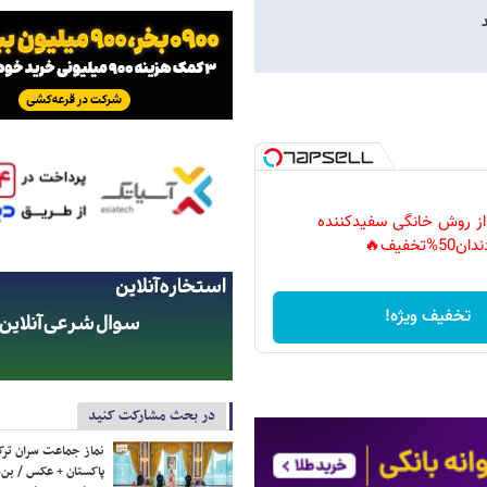
 از روش خانگی سفیدکننده
دان50%تخفیف🔥
تخفیف ویژه!
در بحث مشارکت کنید
نماز جماعت سران ترک
پاکستان + عکس / بن‌س