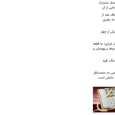
 هدف مشترک
یی از آن
اف بعد از
به رهبری
ی از چهار
خرازی؛ ما قطعا
وها و یهودیان و
دنگ، قوه
طحی به محمدباقر
ی داعش است