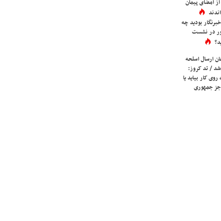
ز امضای پیمان
ندند
برنگار بودید چه
ور در نشست
د؟
ان ارسال اسلحه
شد / تد کروز:
روی کار بیاید یا
جز جمهوری