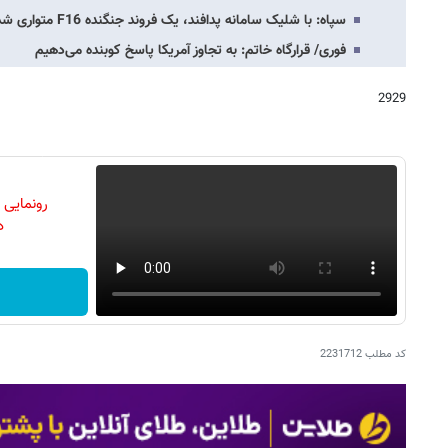
سپاه: با شلیک سامانه پدافند، یک فروند جنگنده F16 متواری شد
فوری/ قرارگاه خاتم: به تجاوز آمریکا پاسخ کوبنده می‌دهیم
2929
رونمایی
دن
کد مطلب
2231712