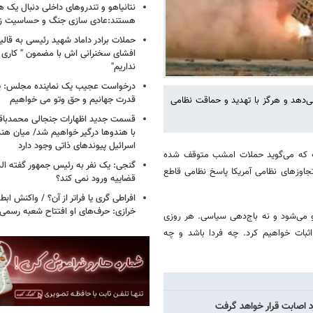
نتانیاهو و تندروهای داخلی دنبال یک
هستند:عادی سازی جنگ و حساسیت زدا
حملات برادر داماد شهید رئیسی به قالیب
افشای سخنرانی اش با مضمون " کاری 
نداریم"
درخواست عجیب یک نماینده مجلس: یک
قدرت جهانیم و حق وتو می خواهیم
ی‌دهد و هرگز با تهدید و حماقت نظامی
قسمت جدید اظهارات جنجالی محمدباقر 
با هندوها درگیر خواهیم شد/ میان هند
اسرائیل پیوندهای ذاتی وجود دارد
مپ که می‌گوید حملات امشب متوقف شده
گنجی: یک نفر به رئیس جمهور گفته ال
 تجاوزهای نظامی آمریکا پاسخ نظامی قاطع
قضاییه ورود نمی کند؟
افراطی گری یا فراتر از آن؟ / واکنش اب
خرازی: حرف‌های او افتتاح شعبه رسم
رو می‌شود و نه باج‌دهی سیاسی. هر روزی
 اثبات خواهیم کرد. چه فردا باشد و چه
رد اصابت قرار خواهد گرفت