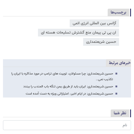
برچسب‌ها
آژانس بین المللی انرژی اتمی
ان پی تی پیمان منع گشترش تسلیحات هسته ای
حسین شریعتمداری
خبرهای مرتبط
حسین شریعتمداری: چرا مسئولان، توییت های ترامپ در مورد مذاکره با ایران را
تکذیب نمی…
حسین شریعتمداری: ایران باید از طریق یمن تنگه باب المندب را ببندد
حسین شریعتمداری: در ایام اخیر، امتیازاتی ویژه به دست آمده است
نظر شما