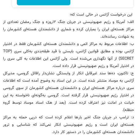
این درخواست آژانس در حالی است که؛
الف: آمریکا و رژیم صهیونیستی در جریان جنگ ۱۲روزه و جنگ رمضان تعدادی از
مراکز هسته‌ای ‌ایران را بمباران کرده و شماری از دانشمندان هسته‌ای کشورمان را
به شهادت رسانده‌اند.
ب: اطلاعات مربوط به مراکز اتمی و دانشمندان هسته‌ای کشورمان فقط در اختیار
آژانس بوده و مطابق قوانین آژانس، بایستی با قید طبقه‌بندی به‌کلی سری (TOP
SECRET) از آنها نگهداری می‌شده است. ولی آژانس این اطلاعات به کلی سری را
در اختیار آمریکا و رژیم صهیونیستی قرار داده است.
ج: تاکنون، ده‌ها سند غیرقابل انکار از وابستگی نشان‌دار رافائل گروسی، مدیرکل
آژانس به موساد منتشر شده است. در این اسناد به وضوح آمده است که اطلاعات
سری درباره مراکز هسته‌ای ایران و دانشمندان هسته‌ای کشورمان از سوی گروسی
در اختیار رژیم صهیونیستی قرار گرفته است. گروسی به‌گونه‌ای ناخواسته به این
خیانت در امانت نیز اعتراف کرده است. (بعد از هک اسناد موساد توسط گروه
حنظله‌).
د: ترامپ در جریان جنگ اخیر بارها اعلام کرده است که درپی حمله به مراکز
هسته‌ای ایران است و رژیم صهیونیستی انکار نمی‌کند که شناسایی و ترور
دانشمندان هسته‌ای کشورمان را در دستور کار دارد.