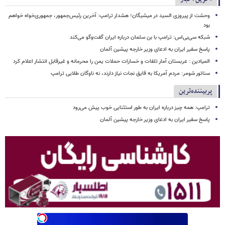
وحشت از پیروزی السید در میشیگان؛ هشدار ترامپ: آخرین رئیس‌جمهور، جمهوری‌خواه خواهم
بود
شبکه سی‌بی‌اس: ترامپ با بن سلمان درباره ایران گفت‌وگو می‌کند
پاسخ سفیر ایران به ادعای وزیر خارجه پیشین آلمان
المیادین : عربستان آمار تلفات و خسارات حملات یمن را محرمانه و غیرقابل انتشار اعلام کرد
سناتور شومر: مردم آمریکا به قایق نجات نیاز دارند، نه ناوگان طلایی ترامپ
پربیننده‌ترین
ترامپ: همه چیز درباره ایران به طور استثنایی خوب پیش می‌رود
پاسخ سفیر ایران به ادعای وزیر خارجه پیشین آلمان