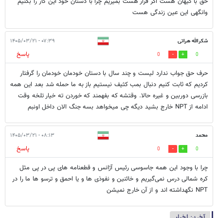
حق با کیهان هست اگر قرار هست بمیریم چرا با دستان خود این کار را بکنیم
وانگهی این عین زندگی هست
شکرالله هراتی
۰۷:۳۹ - ۱۴۰۵/۰۳/۲۱
پاسخ
0
0
‌حرف حق جواب ندارد لیست و چند سال با دستان خودمان خودمان را گرفتار
کردیم که ثابت کنیم دنبال بمب کثیف نیستیم باز به ما حمله شد بعد این همه
بازرسی دوربین و غیره حالا. وقتشه که بفهمند که خوردن ته خیار تلخه وقت
ادامه از NPT خارج بشید دیگه چی میخواهد بسه جنگ الان داخل اونبم
محمد
۰۸:۱۳ - ۱۴۰۵/۰۳/۲۱
پاسخ
0
0
چرا با وجود این همه جاسوسی رئیس آژانس و قطعنامه های پی در پی مثل
کره شمالی درس نمی‌گیریم و خائنین و نفوذی ها و یا احمق و ترسو ها ما را در
NPT نگهداشته اند و از آن خارج نمیشن
آخرین اخبار