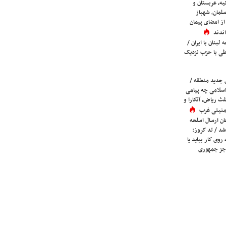
یه، عربستان و
لمان، شهباز
ز امضای پیمان
ندند
لبنان با ایران /
ی با حزب نزدیک
 جدید منطقه /
اسلامی چه پیامی
لث ریاض، آنکارا و
 امنیتی غرب
ان ارسال اسلحه
شد / تد کروز:
روی کار بیاید یا
جز جمهوری