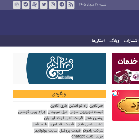
شنبه ۱۷ مرداد ۱۴۰۵
انتشارات
وبلاگ
استان‌ها
وبگردی
خبرآنلاین
راه نو آنلاین
بازی آنلاین
قیمت تلویزیون سونی
مبل مینیمال
جراح بینی گوشتی
پرشین هتل
قیمت آهن فولاد ایرانیان
اعتبارسنجی بانکی
قیمت طلا امروز
بلیط قطار
شرکت رادوکو
قیمت پروفیل
سایت یوتوتایمز
خرید اکانت chatgpt