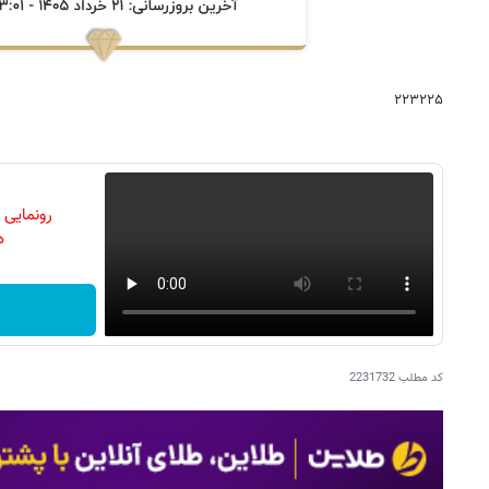
۲۲۳۲۲۵
رونمایی
دن
کد مطلب
2231732