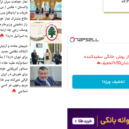
نماز جماعت سران ترک
پاکستان + عکس / بن‌س
شریف و اردوغان پس ا
دفاع مشترک نماز خوا
راز دشمنی وزیرخارجه 
یوسف رجی چه ارتباط
به اسرائیل دارد؟
«پیمان مکه» و آرایش
ائتلاف نظامی جدید 
 از روش خانگی سفیدکننده
برای تهران دارد؟ / مث
دان50%تخفیف🔥
اسلام‌آباد علیه خلاء
سناتور آمریکایی خواه
برای شورش در ایران 
فرقی نمی‌کند پسر شاه 
تخفیف ویژه!
مریم رجوی، هر کسی 
اسلامی