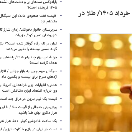
پارادوکس سدهای پر و دشت‌های تشنه/ چ
۱۴۰۵ فریبنده است؟
قیمت زمان بازگشایی بازار طلا و سکه امروز ۲۱ خرداد ۱۴۰۵/ طلا در
قیمت نفت صعودی ماند/ این سیگنال‌ها 
متلاطم کرد
سرپرستان خانوار بخوانند/ زمان شارژ کا
شهروندان تغییر کرد/ جزییات
ایران در تله رفاه گرفتار شده است؟/ بنز
گونه مسیر توسعه را تغییر می‌دهد
چرا قبض برق چندبرابر شد؟/ پله‌های بر
هدف گرفته است؟
سیگنال‌ مهم چین به بازار جهانی / افزا
اژدهای سرخ برای بیست و یکمین ماه م
همتی: اظهارات وزیر خزانه‌داری آمریکا ب
وی درباره اقتصاد ایران متناقض است
قیمت یک لیتر بنزین در عراق چند است
پیش‌بینی جنجالی از قیمت طلا / تا این 
هزار دلاری بهای طلا باشید
یک ساعت خاموشی کولر، ۵۰۰ هزار نفر را سیراب می‌کند
دست باز ایران در بازی با کارت انرژی/ ا