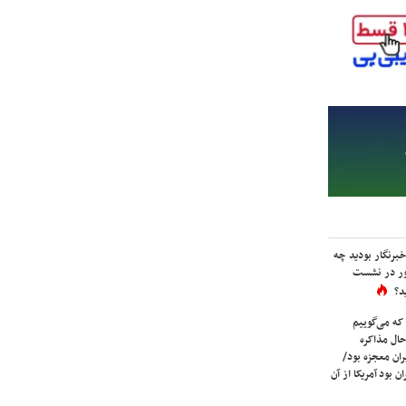
برنگار بودید چه
ور در نشست
د؟
که می‌گوییم
حال مذاکره
ران معجزه بود/
ن بود آمریکا از آن