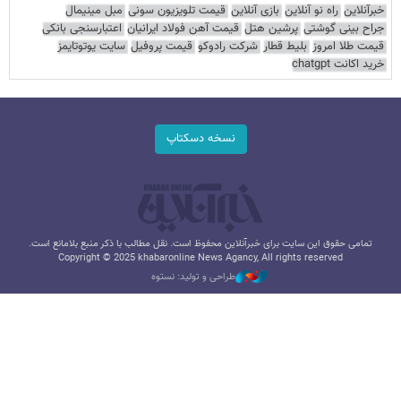
خبرآنلاین
راه نو آنلاین
بازی آنلاین
قیمت تلویزیون سونی
مبل مینیمال
جراح بینی گوشتی
پرشین هتل
قیمت آهن فولاد ایرانیان
اعتبارسنجی بانکی
قیمت طلا امروز
بلیط قطار
شرکت رادوکو
قیمت پروفیل
سایت یوتوتایمز
خرید اکانت chatgpt
نسخه دسکتاپ
تمامی حقوق این سایت برای خبرآنلاین محفوظ است. نقل مطالب با ذکر منبع بلامانع است.
Copyright © 2025 khabaronline News Agancy, All rights reserved
طراحی و تولید: نستوه