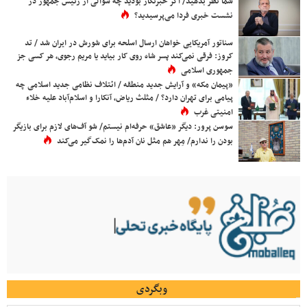
شما نظر بدهید/ اگر خبرنگار بودید چه سوالی از رئیس جمهور در
نشست خبری فردا می‌پرسیدید؟
سناتور آمریکایی خواهان ارسال اسلحه برای شورش در ایران شد / تد
کروز: فرقی نمی‌کند پسر شاه روی کار بیاید یا مریم رجوی، هر کسی جز
جمهوری اسلامی
«پیمان مکه» و آرایش جدید منطقه / ائتلاف نظامی جدید اسلامی چه
پیامی برای تهران دارد؟ / مثلث ریاض، آنکارا و اسلام‌آباد علیه خلاء
امنیتی غرب
سوسن پرور: دیگر «عاشق» حرفه‌ام نیستم/ شو آف‌های لازم برای بازیگر
بودن را ندارم/ مِهر هم مثل نان آدم‌ها را نمک‌گیر می‌کند
وبگردی