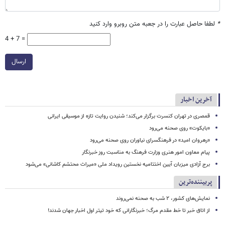
*
لطفا حاصل عبارت را در جعبه متن روبرو وارد کنید
4 + 7 =
ارسال
آخرین اخبار
قمصری در تهران کنسرت برگزار می‌کند؛ شنیدن روایت تازه از موسیقی ایرانی
«بایکوت» روی صحنه می‌رود
«رهروان امید» در فرهنگسرای نیاوران روی صحنه می‌رود
پیام معاون امور هنری وزارت فرهنگ به مناسبت روز خبرنگار
برج آزادی میزبان آیین اختتامیه نخستین رویداد ملی «میراث محتشم کاشانی» می‌شود
پربیننده‌ترین
نمایش‌های کشور، ٢ شب به صحنه نمی‌روند
از اتاق خبر تا خط مقدم مرگ؛ خبرنگارانی که خود تیتر اول اخبار جهان شدند!