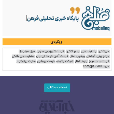
وبگردی
خبرآنلاین
راه نو آنلاین
بازی آنلاین
قیمت تلویزیون سونی
مبل مینیمال
جراح بینی گوشتی
پرشین هتل
قیمت آهن فولاد ایرانیان
اعتبارسنجی بانکی
قیمت طلا امروز
بلیط قطار
شرکت رادوکو
قیمت پروفیل
سایت یوتوتایمز
خرید اکانت chatgpt
نسخه دسکتاپ