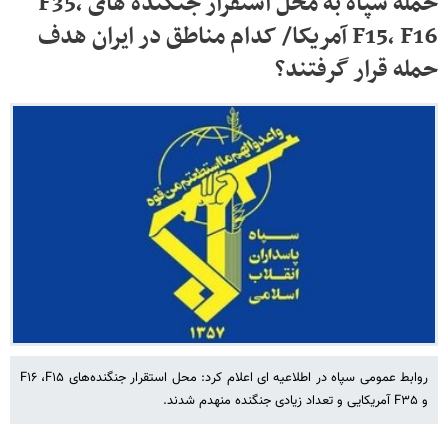
حمله سپاه به محل استقرار جنگنده های F35،
F15، F16 آمریکا/ کدام مناطق در ایران هدف
حمله قرار گرفتند؟
روابط عمومی سپاه در اطلاعیه ای اعلام کرد: محل استقرار جنگنده‌های F۱۶ ،F۱۵
و F۳۵ آمریکایی و تعداد زیادی جنگنده منهدم شدند.