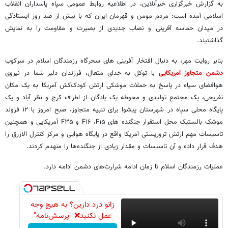
به گزارش خبرگزاری خبرآنلاین، در اطلاعیه روابط عمومی سپاه پاسداران انقلاب
اسلامی آمده است: مردم مومن و قهرمان ایران که با بیش از صد روز ایستادگی
در میدان حماسه آفرینی و نصاب جدیدی از بصیرت و مقاومت را به نمایش
گذاشتیند.
بنابر روایت مهر، به دنبال افتخار آفرینی های سحرگاه رزمندگان اسلام در سرکوب
دشمن متجاوز آمریکایی
با توکل به خدای متعال، فرزندان دلیر شما در نیروی
هوافضای سپاه در پاسخ به حملات موشکی ارتش کودک‌کش آمریکا به یک مکان
تفریحی، یک مجتمع تولیدی و محوطه یک پادگان از اطراف کرج و نظر آباد و یک
پایگاه محلی سپاه در شهرستان پیشوا برای تنبیه متجاوز، صبح امروز با ۱۲ فروند
موشک بالستیک محل استقرار جنگنده های F۱۶ ،F۱۵ و F۳۵ آمریکایی و همچنین
تاسیسات مهم ارتش تروریستی آمریکا واقع در پایگاه هوایی و مرکز کنترل الازرق را
هدف قرار داده و آن تاسیسات و مقدار زیادی از جنگنده‌ها را منهدم کردند.
عملیات رزمندگان اسلام تا زمان ادامه شرارت‌های دشمن ادامه دارد.
زانو درد دارین؟ به هیچ وجه
عمل نکنید❌ "پرسش‌نامه"