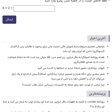
*
لطفا حاصل عبارت را در جعبه متن روبرو وارد کنید
6 + 2 =
ارسال
آخرین اخبار
بازخوانی تصمیم سرنوشت‌ساز شورای عالی امنیت ملی برای برخورد با طالبان پس از کشتار
کنسولگری/ دامی که ایران وارد آن نشد
طعنه روزنامه اصولگرا به باقر خرازی: زیر اسم حرب الله حرفی زده است که نه نشانه شجاعت
است نه به معنای انقلابیگری
کیهان: پزشکیان حضور شبانه مردم در خیابانها را نادیده می گیرد
شعر سعدی برای تنگه هرمز و تصمیم ایران/ زیادآبادی: استفادهٔ بیش از اندازه از یک ابزار
می‌تواند اثر آن را کاهش دهد و یا حتی از بین ببرد!
چرا ترامپ از تهدید خود برای حمله به تاسیسات زیربنایی ایران عقب نشست؟
پربیننده‌ترین
روزنامه اطلاعات با اشاره به اظهارات باقر خرازی: چرا عده ای برانداز خوب به شمار می آیند و عده
ای برانداز بد؟!