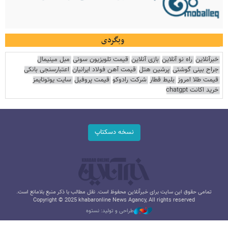
وبگردی
خبرآنلاین
راه نو آنلاین
بازی آنلاین
قیمت تلویزیون سونی
مبل مینیمال
جراح بینی گوشتی
پرشین هتل
قیمت آهن فولاد ایرانیان
اعتبارسنجی بانکی
قیمت طلا امروز
بلیط قطار
شرکت رادوکو
قیمت پروفیل
سایت یوتوتایمز
خرید اکانت chatgpt
نسخه دسکتاپ
تمامی حقوق این سایت برای خبرآنلاین محفوظ است. نقل مطالب با ذکر منبع بلامانع است.
Copyright © 2025 khabaronline News Agancy, All rights reserved
طراحی و تولید: نستوه