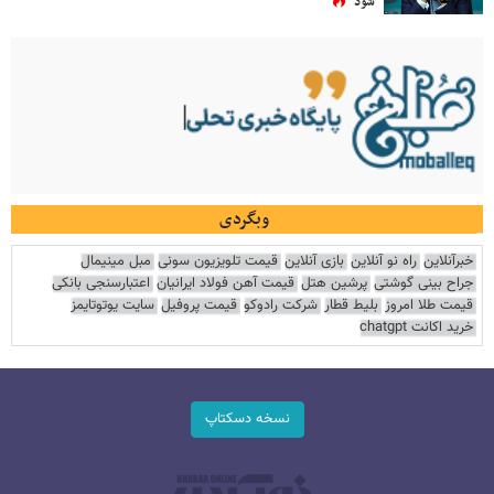
شود
وبگردی
خبرآنلاین
راه نو آنلاین
بازی آنلاین
قیمت تلویزیون سونی
مبل مینیمال
جراح بینی گوشتی
پرشین هتل
قیمت آهن فولاد ایرانیان
اعتبارسنجی بانکی
قیمت طلا امروز
بلیط قطار
شرکت رادوکو
قیمت پروفیل
سایت یوتوتایمز
خرید اکانت chatgpt
نسخه دسکتاپ