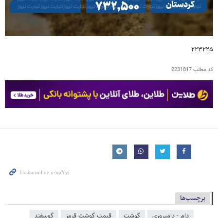
۲۲۳۲۲۵
کد مطلب
2231817
برچسب‌ها
دام - دامپروری
گوشت
قیمت گوشت قرمز
گوسفند