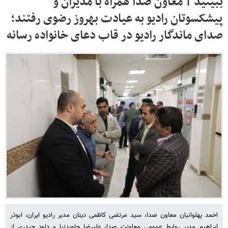
ببینید | معاون صدا همراه با مدیران و
پیشکسوتان رادیو به عیادت بهروز رضوی رفتند؛
صدای ماندگار رادیو در قاب دعای خانواده رسانه
احمد پهلوانیان معاون صدا، سید مرتضی کاظمی دینان مدیر رادیو ایران، ابوذر
ابراهیم مدیر روابط عمومی معاونت صدا، علیرضا جاویدنیا و داود حیدری از