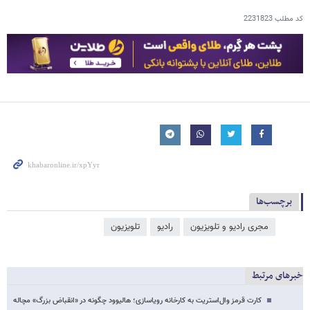
کد مطلب
2231823
برچسب‌ها
مجری رادیو و تلویزیون
رادیو
تلویزیون
خبرهای مرتبط
کارت قرمز وال‌استریت به کارخانه رویاسازی؛ هالیوود چگونه در «انقباض بزرگ» مچاله