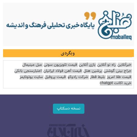
وبگردی
خبرآنلاین
راه نو آنلاین
بازی آنلاین
قیمت تلویزیون سونی
مبل مینیمال
جراح بینی گوشتی
پرشین هتل
قیمت آهن فولاد ایرانیان
اعتبارسنجی بانکی
قیمت طلا امروز
بلیط قطار
شرکت رادوکو
قیمت پروفیل
سایت یوتوتایمز
خرید اکانت chatgpt
نسخه دسکتاپ