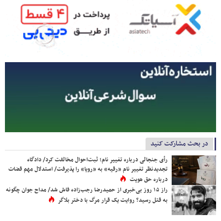
در بحث مشارکت کنید
رأی جنجالی درباره تغییر نام؛ ثبت‌احوال مخالفت کرد/ دادگاه
تجدیدنظر تغییر نام «رقیه» به «رویا» را پذیرفت/ استدلال مهم قضات
درباره حق هویت
راز ۱۵ روز بی‌خبری از حمیدرضا رجب‌زاده فاش شد/ مداح جوان چگونه
به قتل رسید؟ روایت یک قرار مرگ با دختر بلاگر