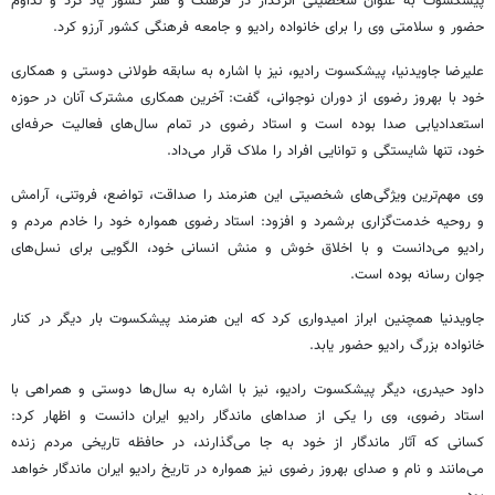
پیشکسوت به عنوان شخصیتی اثرگذار در فرهنگ و هنر کشور یاد کرد و تداوم
حضور و سلامتی وی را برای خانواده رادیو و جامعه فرهنگی کشور آرزو کرد.
علیرضا جاویدنیا، پیشکسوت رادیو، نیز با اشاره به سابقه طولانی دوستی و همکاری
خود با بهروز رضوی از دوران نوجوانی، گفت: آخرین همکاری مشترک آنان در حوزه
استعدادیابی صدا بوده است و استاد رضوی در تمام سال‌های فعالیت حرفه‌ای
خود، تنها شایستگی و توانایی افراد را ملاک قرار می‌داد.
وی مهم‌ترین ویژگی‌های شخصیتی این هنرمند را صداقت، تواضع، فروتنی، آرامش
و روحیه خدمت‌گزاری برشمرد و افزود: استاد رضوی همواره خود را خادم مردم و
رادیو می‌دانست و با اخلاق خوش و منش انسانی خود، الگویی برای نسل‌های
جوان رسانه بوده است.
جاویدنیا همچنین ابراز امیدواری کرد که این هنرمند پیشکسوت بار دیگر در کنار
خانواده بزرگ رادیو حضور یابد.
داود حیدری، دیگر پیشکسوت رادیو، نیز با اشاره به سال‌ها دوستی و همراهی با
استاد رضوی، وی را یکی از صداهای ماندگار رادیو ایران دانست و اظهار کرد:
کسانی که آثار ماندگار از خود به جا می‌گذارند، در حافظه تاریخی مردم زنده
می‌مانند و نام و صدای بهروز رضوی نیز همواره در تاریخ رادیو ایران ماندگار خواهد