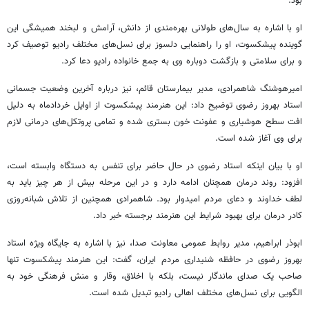
بود.
او با اشاره به سال‌های طولانی بهره‌مندی از دانش، آرامش و لبخند همیشگی این
گوینده پیشکسوت، او را راهنمایی دلسوز برای نسل‌های مختلف رادیو توصیف کرد
و برای سلامتی و بازگشت دوباره وی به جمع خانواده رادیو دعا کرد.
امیرهوشنگ شاهمرادی، مدیر بیمارستان قائم، نیز درباره آخرین وضعیت جسمانی
استاد بهروز رضوی توضیح داد: این هنرمند پیشکسوت از اوایل خردادماه به دلیل
افت سطح هوشیاری و عفونت خون بستری شده و تمامی پروتکل‌های درمانی لازم
برای وی آغاز شده است.
او با بیان اینکه استاد رضوی در حال حاضر برای تنفس به دستگاه وابسته است،
افزود: روند درمان همچنان ادامه دارد و در این مرحله بیش از هر چیز باید به
لطف خداوند و دعای مردم امیدوار بود. شاهمرادی همچنین از تلاش شبانه‌روزی
کادر درمان برای بهبود شرایط این هنرمند برجسته خبر داد.
ابوذر ابراهیم، مدیر روابط عمومی معاونت صدا، نیز با اشاره به جایگاه ویژه استاد
بهروز رضوی در حافظه شنیداری مردم ایران، گفت: این هنرمند پیشکسوت تنها
صاحب یک صدای ماندگار نیست، بلکه با اخلاق، وقار و منش فرهنگی خود به
الگویی برای نسل‌های مختلف اهالی رادیو تبدیل شده است.