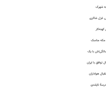
 به شهرک
ش غزل شاکری
کهنه‌کار
ر مکه مناسک
 | جشن تولد لیلا اوتادی در ۴۳ سالگی‌اش با یک
ل توافق با ایران
بال هواداران
درسۀ تایلندی