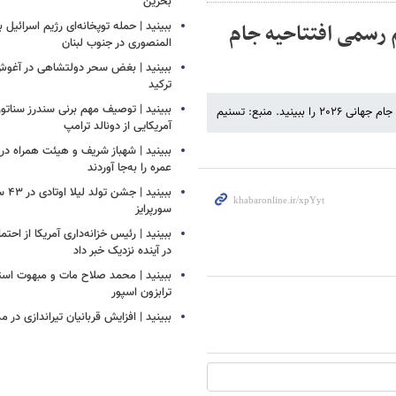
بحرین
 رسمی افتتاحیه جام
ببینید | حمله توپخانه‌ای رژیم اسرائیل
المنصوری در جنوب لبنان
ببینید | بغض سحر دولتشاهی در آغو
ترکید
ببینید | توصیف مهم برنی سندرز سناتور 
. منبع: تسنیم
آمریکایی از دونالد ترامپ
ببینید | شهباز شریف و هیئت همراه د
عمره را به‌جا آوردند
ببینید
سورپرایز
ببینید | رئیس خزانه‌داری آمریکا از احتما
در آینده نزدیک خبر داد
ببینید | محمد صلاح مات و مبهوت استق
ترابزون اسپور
ببینید | افزایش قربانیان تیراندازی در م