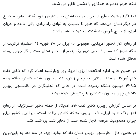
تنگه هرمز به‌منزله همکاری با دشمن تلقی می شود.
تحلیلگران شرکت «آی ان جی» در یادداشتی به مشتریان خود گفتند: «این موضوع
بار دیگر نشان می‌دهد که هنوز تا رسیدن به توافق راه زیادی باقی مانده و جریان
انرژی از خلیج فارس به شدت محدود خواهد ماند.»
از زمان آغاز تجاوز آمریکایی صهیونی به ایران در ۲۸ فوریه (۹ اسفند)، ترانزیت از
تنگه هرمز که معمولا مسیر عبور یک پنجم از محموله‌های نفت و گاز جهانی بوده،
مختل شده است.
در همین حال، اداره اطلاعات انرژی آمریکا روز چهارشنبه اعلام کرد که ذخایر نفت
خام آمریکا در هفته منتهی به پنجم ژوئن، ۷.۲ میلیون بشکه کاهش یافته و به
۴۲۶.۵ میلیون بشکه رسیده است، در حالی که تحلیلگران در نظرسنجی رویترز
کاهش چهار میلیون بشکه‌ای را پیش‌بینی کرده بودند.
بر اساس گزارش رویترز، ذخایر نفت خام آمریکا، از جمله ذخایر استراتژیک، از زمان
آغاز جنگ علیه ایران، ۷۹ میلیون بشکه کاهش یافته است، زیرا این کشور برای
جبران محدودیت عرضه، ناچار شده است از ذخایر نفت برداشت کند.
در همین حال، نظرسنجی رویترز نشان داد که تولید اوپک در ماه مه، به پایین‌ترین