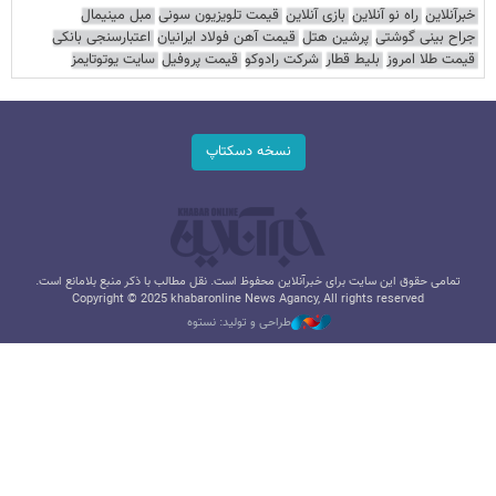
خبرآنلاین
راه نو آنلاین
بازی آنلاین
قیمت تلویزیون سونی
مبل مینیمال
جراح بینی گوشتی
پرشین هتل
قیمت آهن فولاد ایرانیان
اعتبارسنجی بانکی
قیمت طلا امروز
بلیط قطار
شرکت رادوکو
قیمت پروفیل
سایت یوتوتایمز
نسخه دسکتاپ
تمامی حقوق این سایت برای خبرآنلاین محفوظ است. نقل مطالب با ذکر منبع بلامانع است.
Copyright © 2025 khabaronline News Agancy, All rights reserved
طراحی و تولید: نستوه