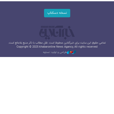
نسخه دسکتاپ
تمامی حقوق این سایت برای خبرآنلاین محفوظ است. نقل مطالب با ذکر منبع بلامانع است.
Copyright © 2025 khabaronline News Agancy, All rights reserved
طراحی و تولید: نستوه