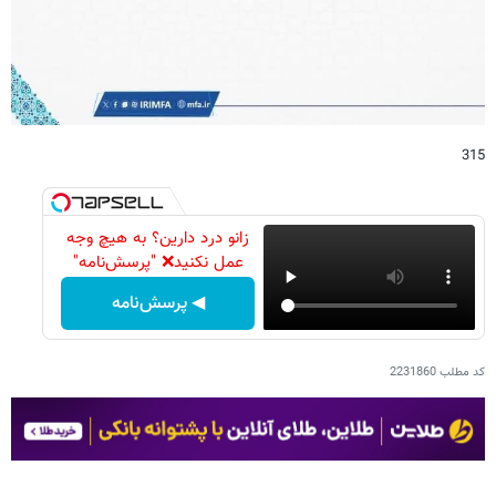
315
زانو درد دارین؟ به هیچ وجه
عمل نکنید❌ "پرسش‌نامه"
◀ پرسش‌نامه
کد مطلب
2231860