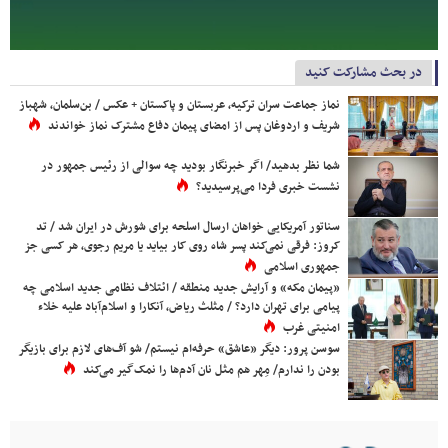
در بحث مشارکت کنید
نماز جماعت سران ترکیه، عربستان و پاکستان + عکس / بن‌سلمان، شهباز
شریف و اردوغان پس از امضای پیمان دفاع مشترک نماز خواندند
شما نظر بدهید/ اگر خبرنگار بودید چه سوالی از رئیس جمهور در
نشست خبری فردا می‌پرسیدید؟
سناتور آمریکایی خواهان ارسال اسلحه برای شورش در ایران شد / تد
کروز: فرقی نمی‌کند پسر شاه روی کار بیاید یا مریم رجوی، هر کسی جز
جمهوری اسلامی
«پیمان مکه» و آرایش جدید منطقه / ائتلاف نظامی جدید اسلامی چه
پیامی برای تهران دارد؟ / مثلث ریاض، آنکارا و اسلام‌آباد علیه خلاء
امنیتی غرب
سوسن پرور: دیگر «عاشق» حرفه‌ام نیستم/ شو آف‌های لازم برای بازیگر
بودن را ندارم/ مِهر هم مثل نان آدم‌ها را نمک‌گیر می‌کند