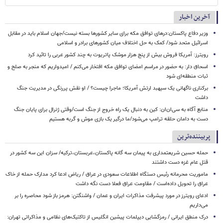
آخرین اخبار
وزیر دفاع پاکستان:درهای توافق مکه برای سایر کشورها بسته نیست/جهان اسلام باید در مقابل
اسرائیل متحد شود/ کمک به حل اختلاف میان کشورهای برادر و اسلامی
رویترز: آمریکا فروش بیش از پنج هزار موشک پاتریوت به چند کشور عربی را تائید کرد
اسحاق‌ دار: به حضور در مراسم امضای توافق مکه افتخار می‌کنم / امیدواریم که منجر به صلح و
ثبات منطقه‌ای شود
برکناری ناگهانی یک سپهبد ارتش آمریکا؛ ماجرا چیست؟ / او نقش پررنگی در مدیریت جنگ
داشت
منابع آگاه به سی‌ان‌ان: کین به دنبال یک راه خروج از جنگ است/وقتی ژنرال برای پایان جنگ
دست به دامان حلقه ترامپ می‌شود/ما درگیر یک بازی موش و گربه هستیم
پربیننده‌ترین
حمله حسین شریعتمداری به پیمان سه گانه پاکستان،عربستان،ترکیه/ سزان این سه کشور در
قتل عام غزه دست داشتند
ماموریت محرمانه رئیس دستگاه اطلاعات سعودی در عراق / ریاض ادعا کرد مدارک حمله از خاک
عراق را تحویل داده‌است / مقاومت عراق فعلا دست نگه داشت
ادعای رویترز در مورد پیشرفت مذاکرات ایران و عمان / واشنگتن: هرمز باز شود محاصره را بر
می‌داریم
درک منطق ایرانی / رمزگشایی دیپلمات پیشین انگلیس از تاکتیک‌های نظامی و مذاکراتی تهران: