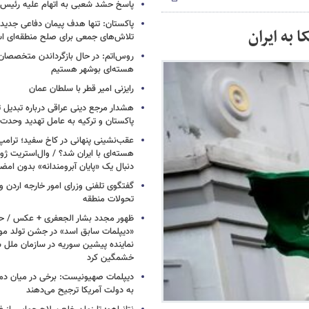
پاسخ حشد شعبی به اتهام‌ علیه رئیس 
پاکستان: تنها هدف پیمان دفاعی جدید
 به ایران
تلاش‌های جمعی برای صلح منطقه‌ای 
روس‌اتم: در حال بازگرداندن متخصصان 
هسته‌ای بوشهر هستیم
رایزنی امیر قطر با سلطان عمان
هشدار مرجع دینی عراقی درباره تبدیل 
پاکستان و ترکیه به عامل تهدید وحدت 
عقب‌نشینی پنهانی در کاخ سفید؛ ترامپ
هسته‌ای با ایران شد؟ / وال‌استریت ژور
دنبال یک «پایان آبرومندانه» بدون امض
گفتگوی تلفنی وزرای امور خارجه اردن و 
تحولات منطقه
ظهور مجدد بشار الجعفری + عکس / ح
«دیپلمات سابق اسد» در جشن تولد مو
نماینده پیشین سوریه در سازمان ملل س
خشمگین کرد
دیپلمات صهیونیست: برخی در میان دموکر
به دولت آمریکا ترجیح می‌دهند