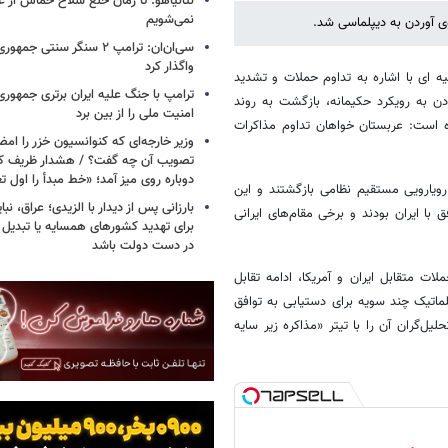
نتانیاهو: تا زمان خلع سلاح حماس از غ
نمی‌شویم
ی آوردن به دیپلماسی شد.
سی‌ان‌ان: ترامپ ۲ سنگر سنتی ج
واگذار کرد
یه ای با اشاره به تداوم حملات و تشدید
ترامپ با جنگ علیه ایران برتری جمهوری
ن به رویکرد حکیمانه، بازگشت به روند
امنیت ملی را از بین برد
ه است: عربستان خواهان تداوم مذاکرات
وزیر خارجه‌ای که کنوانسیون خزر را امضا
دوباره روی میز آمد؛ «خط مبدأ را اول ت
 رویارویی مستقیم نظامی بازگشتند و این
بارزانی پس از دیدار با الزیدی؛ عراق، نب
با ایران بودند و برخی مقام‌های ایرانی
برای تهدید کشورهای همسایه یا تبدیل 
در دست دولت باشد
ات متقابل ایران و آمریکا، ادامه تقابل
ماتیک چند سویه برای دستیابی به توافق
یل‌گران آن را با تیتر «مذاکره زیر سایه