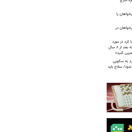
زه خارج
مهوری‌خواهان را
‌خواهان در
 کرد در مورد
تصویب آن چه گفت؟ / هشدار ظریف که بعد از ۸ سال
عیین کنید»
اید به سکویی
شود/ سلاح باید