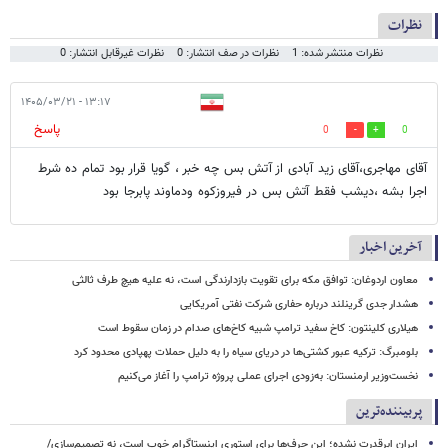
نظرات
نظرات منتشر شده: 1
نظرات در صف انتشار: 0
نظرات غیرقابل انتشار: 0
۱۳:۱۷ - ۱۴۰۵/۰۳/۲۱
پاسخ
0
0
آقای مهاجری،آقای زید آبادی از آتش بس چه خبر ، گویا قرار بود تمام ده شرط
اجرا بشه ،دیشب فقط آتش بس در فیروزکوه ودماوند پابرجا بود
آخرین اخبار
معاون اردوغان: توافق مکه برای تقویت بازدارندگی است، نه علیه هیچ طرف ثالثی
هشدار جدی گرینلند درباره حفاری شرکت نفتی آمریکایی
هیلاری کلینتون: کاخ سفید ترامپ شبیه کاخ‌های صدام در زمان سقوط است
بلومبرگ: ترکیه عبور کشتی‌ها در دریای سیاه را به دلیل حملات پهپادی محدود کرد
نخست‌وزیر ارمنستان: به‌زودی اجرای عملی پروژه ترامپ را آغاز می‌کنیم
پربیننده‌ترین
ایران ابرقدرت نشده؛ این حرف‌ها برای استوری اینستاگرام خوب است، نه تصمیم‌سازی/