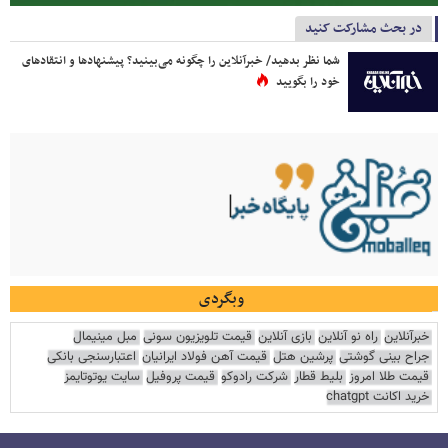
در بحث مشارکت کنید
شما نظر بدهید/ خبرآنلاین را چگونه می‌بینید؟ پیشنهادها و انتقادهای
خود را بگویید
وبگردی
خبرآنلاین
راه نو آنلاین
بازی آنلاین
قیمت تلویزیون سونی
مبل مینیمال
جراح بینی گوشتی
پرشین هتل
قیمت آهن فولاد ایرانیان
اعتبارسنجی بانکی
قیمت طلا امروز
بلیط قطار
شرکت رادوکو
قیمت پروفیل
سایت یوتوتایمز
خرید اکانت chatgpt